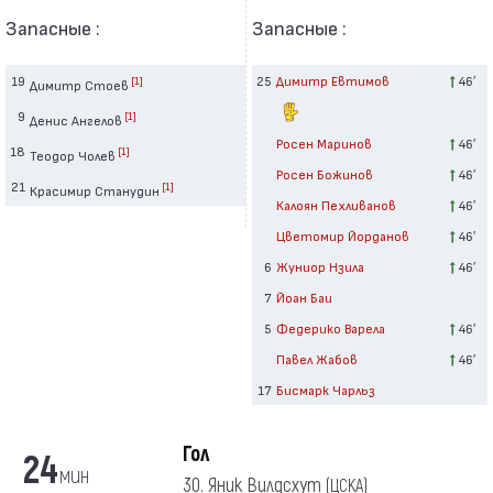
Запасные :
Запасные :
19
25
Димитр Евтимов
46′
[1]
Димитр Стоев
9
[1]
Денис Ангелов
Росен Маринов
46′
18
[1]
Теодор Чолев
Росен Божинов
46′
21
[1]
Красимир Станудин
Калоян Пехливанов
46′
Цветомир Йорданов
46′
6
Жуниор Нзила
46′
7
Йоан Баи
5
Федерико Варела
46′
Павел Жабов
46′
17
Бисмарк Чарльз
Гол
24
мин
30. Яник Вилдсхут
(ЦСКА)