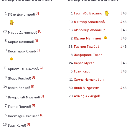
1
1
Густаво Бусато
46′
[1]
Иван Димитров
10
Виктор Атанасов
46′
16
Любомир Любомир
46′
20
[1]
Марио Димитров
2
Юрген Маттей
46′
5
[1]
Борис Божинов
28
Пламен Галабов
46′
3
[1]
Костадин Слаев
3
Жеферсон Телес
24
Карло Мухар
46′
11
[1]
Кристиян Балтов
8
Грэм Кэри
46′
6
[1]
Жоро Рошков
11
Хамза Чатакович
14
[1]
Веско Весков
30
Яник Вилдсхут
46′
8
23
Ахмед Ахмедов
[1]
Венцислав Маламов
7
[1]
Петр Пенчов
15
[1]
Костадин Василев
16
[1]
Илия Колев