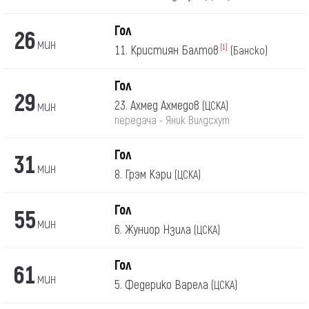
Гол
26
мин
11. Кристиян Балтов
[1]
(Банско)
Гол
29
мин
23. Ахмед Ахмедов
(ЦСКА)
передача - Яник Вилдсхут
Гол
31
мин
8. Грэм Кэри
(ЦСКА)
Гол
55
мин
6. Жуниор Нзила
(ЦСКА)
Гол
61
мин
5. Федерико Варела
(ЦСКА)