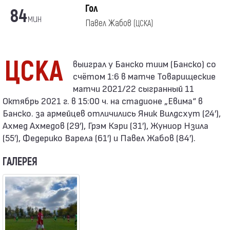
Гол
84
мин
Павел Жабов
(ЦСКА)
ЦСКА
счётом 1:6 в матче Товарищеские
матчи 2021/22 сыгранный 11
Октябрь 2021 г. в 15:00 ч. на стадионе „Евима“ в
Банско. за армейцев отличились Яник Вилдсхут (24′),
Ахмед Ахмедов (29′), Грэм Кэри (31′), Жуниор Нзила
(55′), Федерико Варела (61′) и Павел Жабов (84′).
ГАЛЕРЕЯ