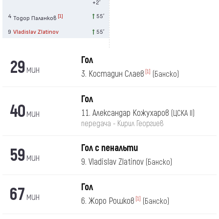
+2′
4
55′
[1]
Тодор Паланков
9
Vladislav Zlatinov
55′
Гол
29
мин
3. Костадин Слаев
[1]
(Банско)
Гол
40
мин
11. Александар Кожухаров
(ЦСКА II)
передача - Кирил Георгиев
Гол с пенальти
59
мин
9. Vladislav Zlatinov
(Банско)
Гол
67
мин
6. Жоро Рошков
[1]
(Банско)