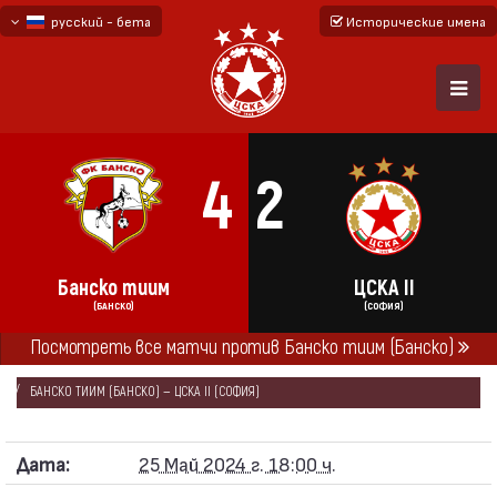
русский - бета
Исторические имена
български
English - beta
4
2
Банско тиим
ЦСКА II
(БАНСКО)
(СОФИЯ)
Посмотреть все матчи против Банско тиим (Банско)
ГЛАВНАЯ
СЕЗОНЫ
2023/24
ЮГО-ЗАПАДНАЯ ТРЕТЬЯ ЛИГА 2023/24
БАНСКО ТИИМ (БАНСКО) — ЦСКА II (СОФИЯ)
Дата:
25 Май 2024 г. 18:00 ч.