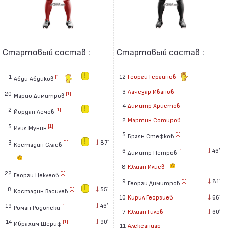
Стартовый состав :
Стартовый состав :
1
12
Георги Гергинов
[1]
Абди Абдиков
3
Лачезар Иванов
20
[1]
Марио Димитров
4
Димитр Христов
2
[1]
Йордан Лечов
2
Мартин Сотиров
5
[1]
Илия Мунин
5
[1]
Браян Стефков
3
87′
[1]
Костадин Слаев
6
46′
[1]
Димитр Петров
8
Юлиан Илиев
22
[1]
Георги Цеклеов
9
81′
[1]
Георги Димитров
8
55′
[1]
Костадин Василев
10
Кирил Георгиев
66′
19
46′
[1]
Роман Родопски
7
Юлиан Гилов
60′
14
90′
[1]
Ибрахим Шериф
11
Александар