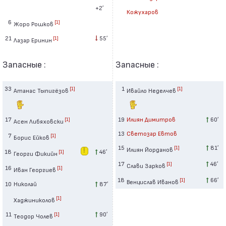
+2′
Кожухаров
6
[1]
Жоро Рошков
21
55′
[1]
Лазар Еринин
Запасные :
Запасные :
33
1
[1]
[1]
Атанас Тыпигёзов
Ивайло Неделчев
17
19
Илиян Димитров
60′
[1]
Асен Либяховски
13
Светозар Евтов
7
[1]
Борис Ейков
15
81′
[1]
Илиян Йорданов
18
46′
[1]
Георги Фикийн
17
46′
[1]
Слави Зарков
16
[1]
Иван Георгиев
18
66′
[1]
Венцислав Иванов
10
Николай
87′
[1]
Хаджиниколов
11
90′
[1]
Теодор Чолев