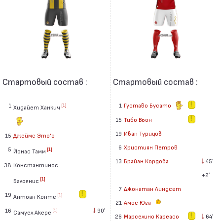
Стартовый состав :
Стартовый состав :
1
1
Густаво Бусато
[1]
Хидайет Ханкич
15
Тибо Вьон
19
Иван Турицов
15
Джеймс Это'о
6
Християн Петров
5
[1]
Йонас Тамм
13
Брайан Кордоба
45′
38
Константинос
+2′
[1]
Балоянис
7
Джонатан Линдсет
19
[1]
Антоан Конте
21
Амос Юга
16
90′
[1]
Самуел Акере
26
Марселино Кареасо
64′