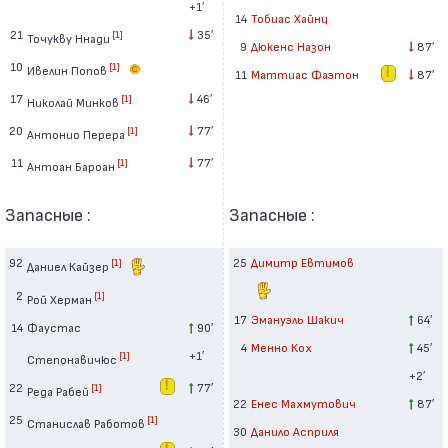
+1′
14
Тобиас Хайнц
21
35′
[1]
Точукву Ннади
9
Дюкенс Назон
87′
10
[1]
Ивелин Попов
11
Маттиас Фаэтон
87′
17
46′
[1]
Николай Минков
20
77′
[1]
Антонио Перера
11
77′
[1]
Антоан Бароан
Запасные :
Запасные :
92
25
Димитр Евтимов
[1]
Даниел Кайзер
2
[1]
Рой Херман
17
Эмануэль Шакич
64′
14
Фаустас
90′
4
Менно Кох
45′
+1′
[1]
Степонавичюс
+2′
22
77′
[1]
Реда Рабей
22
Енес Махмутович
87′
25
[1]
Станислав Работов
30
Данило Асприля