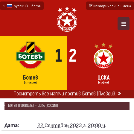
русский - бета
Исторические имена
български
English - beta
1
2
Ботев
ЦСКА
(ПЛОВДИВ)
(СОФИЯ)
ГЛАВНАЯ
СЕЗОНЫ
2023/24
Посмотреть все матчи против Ботев (Пловдив)
ПЕРВАЯ ПРОФЕССИОНАЛЬНАЯ ЛИГА 2023/24
БОТЕВ (ПЛОВДИВ) — ЦСКА (СОФИЯ)
Дата:
22 Сентябрь 2023 г. 20:00 ч.