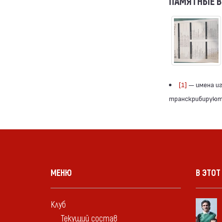
ПАМЯТНЫЕ 
[1]
— имена иг
транскрибируютс
МЕНЮ
В ЭТОТ
Клуб
Текущий состав