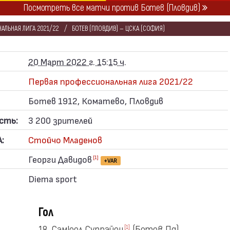
Посмотреть все матчи против Ботев (Пловдив)
АЛЬНАЯ ЛИГА 2021/22
БОТЕВ (ПЛОВДИВ) — ЦСКА (СОФИЯ)
20 Март 2022 г. 15:15 ч.
Первая профессиональная лига 2021/22
Ботев 1912, Коматево, Пловдив
сть:
3 200 зрителей
:
Стойчо Младенов
Георги Давидов
[1]
+VAR
Diema sport
Гол
18. Самюел Супрайен
(Ботев Пд)
[1]