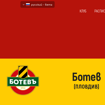
русский - бета
КЛУБ
РАСПИ
български
English - beta
Ботев
(ПЛОВДИВ)