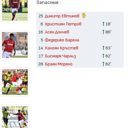
Запасные :
25
Димитр Евтимов
6
Християн Петров
18′
16
Асен Дончев
86′
5
Федерико Варела
14
Калоян Кръстев
63′
17
Бисмарк Чарльз
62′
28
Браян Морено
62′