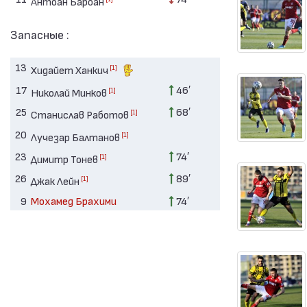
Антоан Бароан
Запасные :
13
[1]
Хидайет Ханкич
17
46′
[1]
Николай Минков
25
68′
[1]
Станислав Работов
20
[1]
Лучезар Балтанов
23
74′
[1]
Димитр Тонев
26
89′
[1]
Джак Лейн
9
Мохамед Брахими
74′