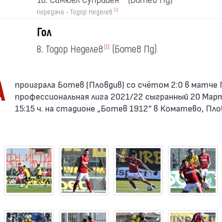
[1]
передача - Тодор Неделев
Гол
8. Тодор Неделев
(Ботев Пд)
[1]
А
профессиональная лига 2021/22 сыгранный 20 Март
15:15 ч. на стадионе „Ботев 1912“ в Коматево, Пло