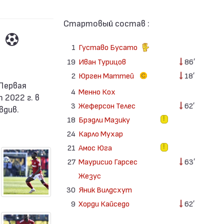
Стартовый состав :
1
Густаво Бусато
19
Иван Турицов
86′
2
Юрген Маттей
18′
4
Менно Кох
 2022 г. в
3
Жеферсон Телес
62′
вдив.
18
Брэдли Мазику
24
Карло Мухар
21
Амос Юга
27
Маурисио Гарсес
63′
Жезус
30
Яник Вилдсхут
9
Хорди Кайседо
62′