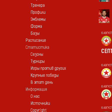
Тренера
Профили
Эмблемы
Форма
Базы
6 АВГУС
Расписание
Статистика
СЕП
Сезоны
Турниры
6 АВГУС
Игры против других
Крупные победы
В этот день
6 АВГУС
Информация
О нас
Источники
6 АВГУСТ
Copyright