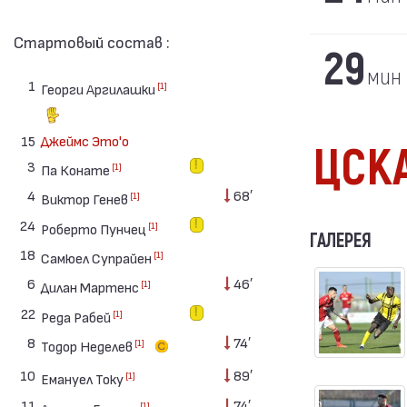
Стартовый состав :
29
мин
1
[1]
Георги Аргилашки
15
Джеймс Это'о
ЦСК
3
[1]
Па Конате
4
68′
[1]
Виктор Генев
24
[1]
Роберто Пунчец
ГАЛЕРЕЯ
18
[1]
Самюел Супрайен
6
46′
[1]
Дилан Мартенс
22
[1]
Реда Рабей
8
74′
[1]
Тодор Неделев
10
89′
[1]
Емануел Току
11
74′
[1]