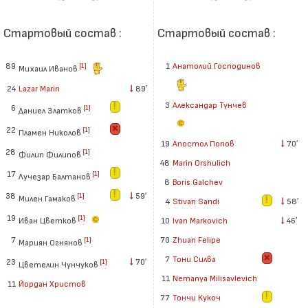
Стартовый состав :
Стартовый состав :
89
1
Анатолий Господинов
[1]
Михаил Иванов
24
Lazar Marin
89′
3
Александар Тунчев
6
[1]
Даниел Златков
22
[1]
Пламен Николов
19
Апостол Попов
70′
28
[1]
Филип Филипов
48
Marin Orshulich
17
[1]
Лучезар Балтанов
8
Boris Galchev
38
59′
[1]
Милен Гамаков
4
Stivan Sandi
58′
19
[1]
Иван Цветков
10
Ivan Markovich
46′
7
70
Zhuan Felipe
[1]
Мариян Огнянов
7
Тони Силва
23
70′
[1]
Цветелин Чунчуков
11
Nemanya Milisavlevich
11
Йордан Христов
77
Тончи Кукоч