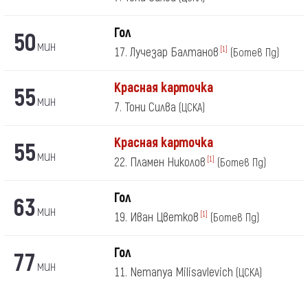
Гол
50
мин
17. Лучезар Балтанов
[1]
(Ботев Пд)
Красная карточка
55
мин
7. Тони Силва
(ЦСКА)
Красная карточка
55
мин
22. Пламен Николов
[1]
(Ботев Пд)
Гол
63
мин
19. Иван Цветков
[1]
(Ботев Пд)
Гол
77
мин
11. Nemanya Milisavlevich
(ЦСКА)