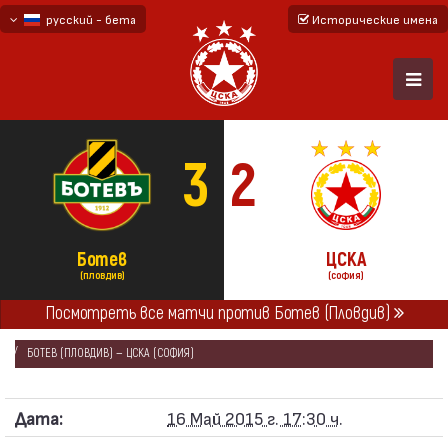
русский - бета
Исторические имена
български
English - beta
3
2
Ботев
ЦСКА
(ПЛОВДИВ)
(СОФИЯ)
ГЛАВНАЯ
СЕЗОНЫ
2014/15
Посмотреть все матчи против Ботев (Пловдив)
«А» ФУТБОЛЬНАЯ ГРУППА 2014/15 - ПЕРВАЯ 6
БОТЕВ (ПЛОВДИВ) — ЦСКА (СОФИЯ)
Дата:
16 Май 2015 г. 17:30 ч.