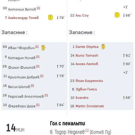
+1′
39
[1]
Антонио Вутов
22
Али Соу
68′
7
Александар Тонев
79′
Запасные :
Запасные :
99
1
Dante Stipitsa
[1]
Иван Чворович
24
Nuno Tomash
81′
6
[1]
Котадин Ничев
14
Ангел Лясков
90′
28
70′
[1]
Филип Филипов
+1′
11
79′
[1]
Кристиан Добрев
23
Йоан Бауренски
16
[1]
Васил Шопов
8
Эдвин Гьяси
26
[1]
Радослав Апостолов
10
Evandro
68′
10
64′
[1]
Феребори Доре
18
Martin Smolenski
Гол с пенальти
14
мин
8. Тодор Неделев
[1]
(Ботев Пд)