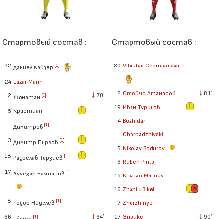
Стартовый состав :
Стартовый состав :
22
30
Vitautas Cherniauskas
[1]
Даниел Кайзер
24
Lazar Marin
2
Стойчо Атанасов
81′
2
70′
[1]
Жонатан
19
Иван Турицов
5
Кристиан
4
Bozhidar
[1]
Димитров
Chorbadzhiyski
3
[1]
Димитр Пиргов
5
Nikolay Bodurov
18
[1]
Радослав Терзиев
6
Ruben Pinto
17
[1]
Лучезар Балтанов
15
Kristian Malinov
16
Zhaniu Bikel
8
[1]
Тодор Неделев
7
Zhorzhinyo
66
64′
17
Энрике
90′
[1]
Еберт