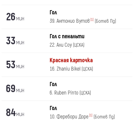
Гол
26
мин
39. Антонио Вутов
[1]
(Ботев Пд)
Гол с пенальти
33
мин
22. Али Соу
(ЦСКА)
Красная карточка
53
мин
16. Zhaniu Bikel
(ЦСКА)
Гол
69
мин
6. Ruben Pinto
(ЦСКА)
Гол
84
мин
10. Феребори Доре
[1]
(Ботев Пд)