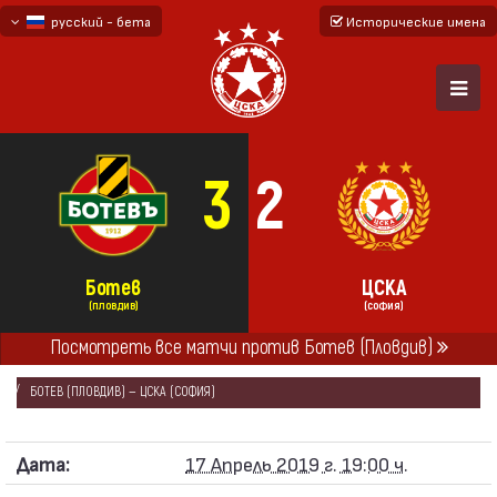
русский - бета
Исторические имена
български
English - beta
3
2
Ботев
ЦСКА
(ПЛОВДИВ)
(СОФИЯ)
Посмотреть все матчи против Ботев (Пловдив)
ГЛАВНАЯ
СЕЗОНЫ
2018/19
КУБОК БОЛГАРИИ 2018/19
БОТЕВ (ПЛОВДИВ) — ЦСКА (СОФИЯ)
Дата:
17 Апрель 2019 г. 19:00 ч.