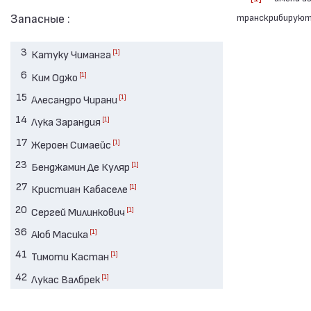
Запасные :
транскрибируютс
3
[1]
Катуку Чиманга
6
[1]
Ким Оджо
15
[1]
Алесандро Чирани
14
[1]
Лука Зарандия
17
[1]
Жероен Симаейс
23
[1]
Бенджамин Де Куляр
27
[1]
Кристиан Кабаселе
20
[1]
Сергей Милинкович
36
[1]
Аюб Масика
41
[1]
Тимоти Кастан
42
[1]
Лукас Валбрек