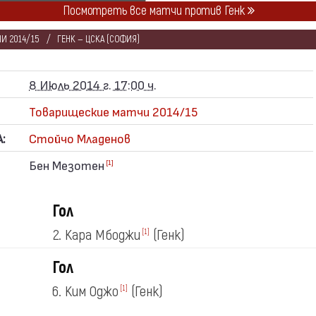
Посмотреть все матчи против Генк
И 2014/15
ГЕНК — ЦСКА (СОФИЯ)
8 Июль 2014 г. 17:00 ч.
Товарищеские матчи 2014/15
:
Стойчо Младенов
Бен Мезотен
[1]
Гол
2. Кара Мбоджи
(Генк)
[1]
Гол
6. Ким Оджо
(Генк)
[1]