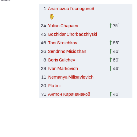
1
Анатолий Господинов
24
Yulian Chapaev
75′
45
Bozhidar Chorbadzhiyski
46
Toni Stoichkov
85′
26
Sendrino Misidzhan
46′
8
Boris Galchev
69′
28
Ivan Markovich
46′
11
Nemanya Milisavlevich
20
Platini
71
Антон Карачанаков
46′