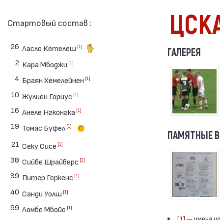
ЦСК
Стартовый состав :
26
[1]
Ласло Кётелеш
ГАЛЕРЕЯ
2
[1]
Кара Мбоджи
4
[1]
Браян Хемелейнен
10
[1]
Жулиен Гориус
16
[1]
Анеле Нгконгка
19
[1]
Томас Буфел
ПАМЯТНЫЕ 
21
[1]
Секу Сисе
38
[1]
Сийбе Шрайверс
39
[1]
Питер Геркенс
40
[1]
Санди Уолш
99
[1]
Ломбе Мбойо
[1]
— имена иг