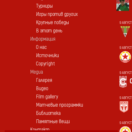
Турниры
Игры против других
Крупные победы
9 АВГУС
В этот день
Информация
О нас
9 АВГУС
Источники
Copyright
Медиа
9 АВГУС
Галерея
Видео
Film gallery
9 АВГУС
Матчевые программки
Библиотека
Памятные вещи
9 АВГУС
Контакт