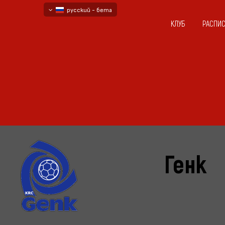
русский - бета
КЛУБ
РАСПИ
български
English - beta
Генк