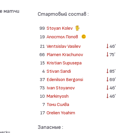
Стартовый состав :
99
Stoyan Kolev
19
Апостол Попов
21
Ventsislav Vasilev
46′
66
Plamen Krachunov
75′
15
Kristian Supusepa
4
Stivan Sandi
85′
37
Edenilson Bergonsi
69′
73
Ivan Stoyanov
46′
10
Markinyosh
46′
7
Тони Силва
17
Orelien Yoahim
Запасные :
чески