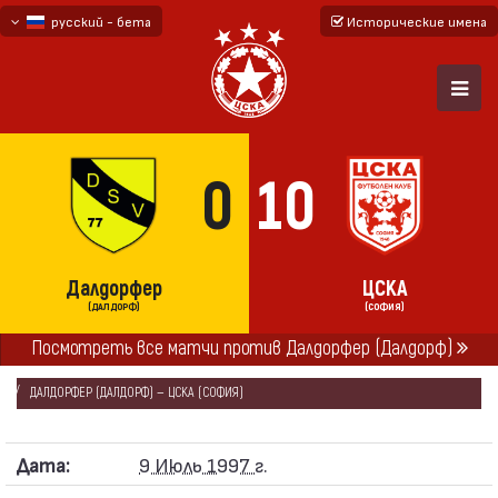
русский - бета
Исторические имена
български
English - beta
0
10
Далдорфер
ЦСКА
(ДАЛДОРФ)
(СОФИЯ)
Посмотреть все матчи против Далдорфер (Далдорф)
ГЛАВНАЯ
СЕЗОНЫ
1997/98
ТОВАРИЩЕСКИЕ МАТЧИ 1997/98
ДАЛДОРФЕР (ДАЛДОРФ) — ЦСКА (СОФИЯ)
Дата:
9 Июль 1997 г.