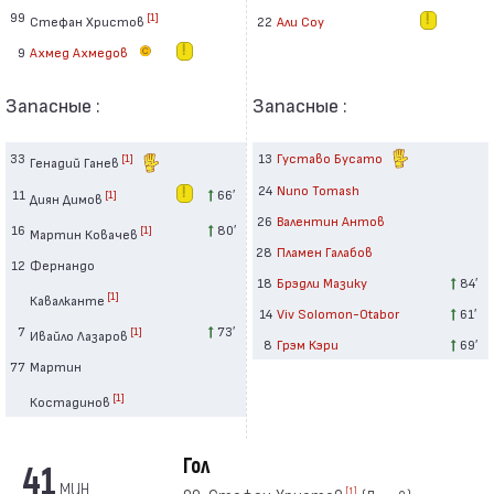
99
[1]
Стефан Христов
22
Али Соу
9
Ахмед Ахмедов
Запасные :
Запасные :
33
13
Густаво Бусато
[1]
Генадий Ганев
24
Nuno Tomash
11
66′
[1]
Диян Димов
26
Валентин Антов
16
80′
[1]
Мартин Ковачев
28
Пламен Галабов
12
Фернандо
18
Брэдли Мазику
84′
[1]
Кавалканте
14
Viv Solomon-Otabor
61′
7
73′
[1]
Ивайло Лазаров
8
Грэм Кэри
69′
77
Мартин
[1]
Костадинов
Гол
41
мин
[1]