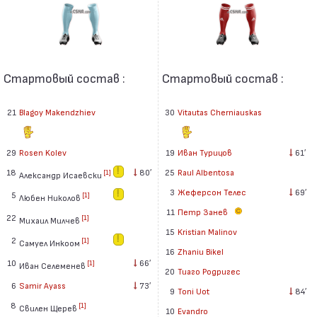
Стартовый состав :
Стартовый состав :
21
Blagoy Makendzhiev
30
Vitautas Cherniauskas
29
Rosen Kolev
19
Иван Турицов
61′
18
80′
25
Raul Albentosa
[1]
Александр Исаевски
3
Жеферсон Телес
69′
5
[1]
Любен Николов
11
Петр Занев
22
[1]
Михаил Милчев
15
Kristian Malinov
2
[1]
Самуел Инкоом
16
Zhaniu Bikel
10
66′
[1]
Иван Селеменев
20
Тиаго Родригес
6
Samir Ayass
73′
9
Toni Uot
84′
8
[1]
Свилен Щерев
10
Evandro