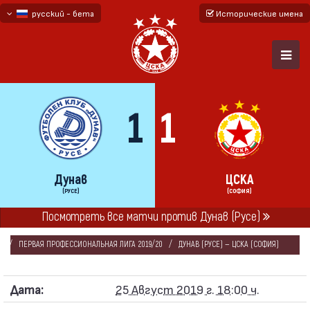
русский - бета
Исторические имена
български
English - beta
1
1
Дунав
ЦСКА
(РУСЕ)
(СОФИЯ)
Посмотреть все матчи против Дунав (Русе)
ГЛАВНАЯ
СЕЗОНЫ
2019/20
ПЕРВАЯ ПРОФЕССИОНАЛЬНАЯ ЛИГА 2019/20
ДУНАВ (РУСЕ) — ЦСКА (СОФИЯ)
Дата:
25 Август 2019 г. 18:00 ч.