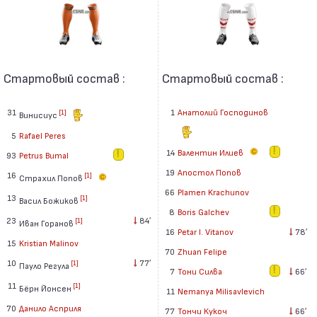
Стартовый состав :
Стартовый состав :
31
1
Анатолий Господинов
[1]
Винисиус
5
Rafael Peres
14
Валентин Илиев
93
Petrus Bumal
19
Апостол Попов
16
[1]
Страхил Попов
66
Plamen Krachunov
13
[1]
Васил Божиков
8
Boris Galchev
23
84′
[1]
Иван Горанов
16
Petar I. Vitanov
78′
15
Kristian Malinov
70
Zhuan Felipe
10
77′
[1]
Пауло Регула
7
Тони Силва
66′
11
[1]
Бёрн Йонсен
11
Nemanya Milisavlevich
70
Данило Асприля
77
Тончи Кукоч
66′