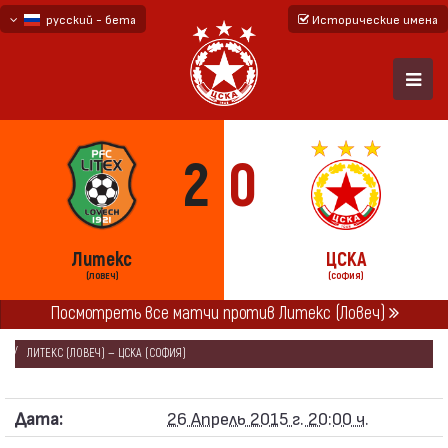
русский - бета
Исторические имена
български
English - beta
2
0
Литекс
ЦСКА
(ЛОВЕЧ)
(СОФИЯ)
ГЛАВНАЯ
СЕЗОНЫ
2014/15
Посмотреть все матчи против Литекс (Ловеч)
«А» ФУТБОЛЬНАЯ ГРУППА 2014/15 - ПЕРВАЯ 6
ЛИТЕКС (ЛОВЕЧ) — ЦСКА (СОФИЯ)
Дата:
26 Апрель 2015 г. 20:00 ч.