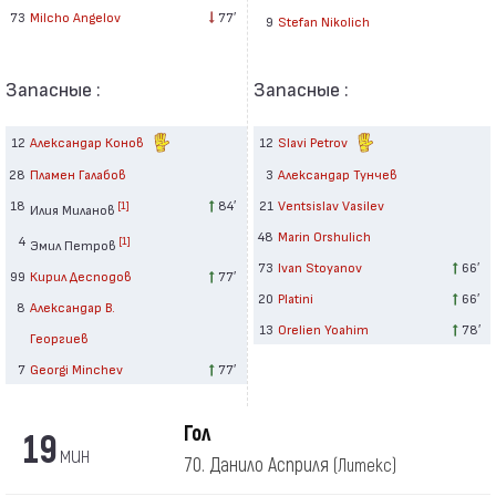
73
Milcho Angelov
77′
9
Stefan Nikolich
Запасные :
Запасные :
12
Александар Конов
12
Slavi Petrov
28
Пламен Галабов
3
Александар Тунчев
18
84′
21
Ventsislav Vasilev
[1]
Илия Миланов
48
Marin Orshulich
4
[1]
Эмил Петров
73
Ivan Stoyanov
66′
99
Кирил Десподов
77′
20
Platini
66′
8
Александар В.
13
Orelien Yoahim
78′
Георгиев
7
Georgi Minchev
77′
Гол
19
мин
70. Данило Асприля
(Литекс)