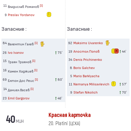
11
[1]
Владислав Романов
9
Preslav Yordanov
Запасные :
Запасные :
84
92
Maksims Uvarenko
[1]
Валентин Галев
19
Апостол Попов
44′
26
Ivo Ivanov
75′
34
Denis Prichinenko
15
[1]
Траян Траянов
8
Boris Galchev
16
[1]
Камен Хаджиев
5
Mario Barklyacha
69
80′
[1]
Елтон Дос Реис
11
Nemanya Milisavlevich
57′
14
[1]
Даниел Васев
9
Stefan Nikolich
70′
23
Emil Gargorov
46′
Красная карточка
40
мин
20. Platini
(ЦСКА)