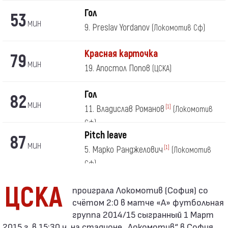
Гол
53
мин
9. Preslav Yordanov
(Локомотив Сф)
Красная карточка
79
мин
19. Апостол Попов
(ЦСКА)
Гол
82
мин
11. Владислав Романов
[1]
(Локомотив
Сф)
Pitch leave
87
мин
5. Марко Ранджелович
[1]
(Локомотив
Сф)
ЦСКА
счётом 2:0 в матче «А» футбольная
группа 2014/15 сыгранный 1 Март
2015 г. в 15:30 ч. на стадионе „Локомотив“ в София.