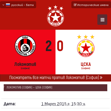
русский - бета
Исторические имена
български
English - beta
2
0
Локомотив
ЦСКА
(СОФИЯ)
(СОФИЯ)
Посмотреть все матчи против Локомотив (София)
ГЛАВНАЯ
СЕЗОНЫ
2014/15
«А» ФУТБОЛЬНАЯ ГРУППА 2014/15
ЛОКОМОТИВ (СОФИЯ) — ЦСКА (СОФИЯ)
Дата:
1 Март 2015 г. 15:30 ч.