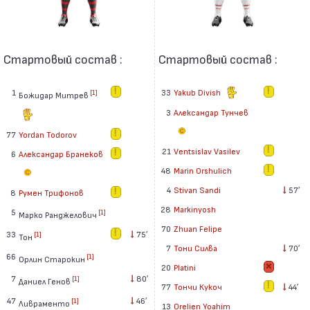
Стартовый состав :
Стартовый состав :
1
33
Yakub Divish
[1]
Божидар Митрев
3
Александар Тунчев
77
Yordan Todorov
21
Ventsislav Vasilev
6
Александар Бранеков
48
Marin Orshulich
4
Stivan Sandi
57′
8
Румен Трифонов
28
Markinyosh
5
[1]
Марко Ранджелович
70
Zhuan Felipe
33
75′
[1]
Тон
7
Тони Силва
70′
66
[1]
Орлин Старокин
20
Platini
7
80′
[1]
Даниел Генов
77
Тончи Кукоч
44′
47
46′
[1]
Ливраменто
13
Orelien Yoahim