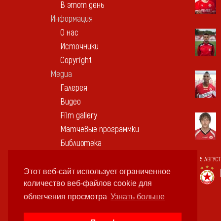
В этот день
Информация
О нас
Источники
Copyright
Медиа
Галерея
Видео
Film gallery
Матчевые программки
Библиотека
Памятные вещи
5 АВГУС
Контакт
Этот веб-сайт использует ограниченное
количество веб-файлов cookie для
облегчения просмотра
Узнать больше