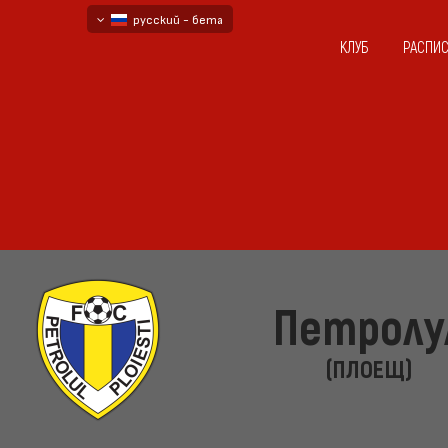
русский - бета
КЛУБ
РАСПИ
български
English - beta
Петролу
(ПЛОЕЩ)