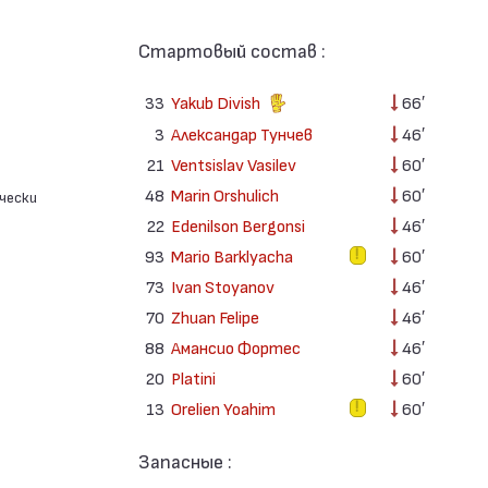
Стартовый состав :
33
Yakub Divish
66′
3
Александар Тунчев
46′
21
Ventsislav Vasilev
60′
48
Marin Orshulich
60′
чески
22
Edenilson Bergonsi
46′
93
Mario Barklyacha
60′
73
Ivan Stoyanov
46′
70
Zhuan Felipe
46′
88
Амансио Фортес
46′
20
Platini
60′
13
Orelien Yoahim
60′
Запасные :