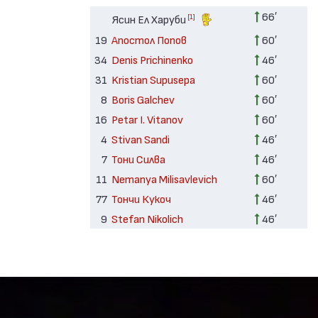
66′
[1]
Ясин Ел Харуби
19
Апостол Попов
60′
34
Denis Prichinenko
46′
31
Kristian Supusepa
60′
8
Boris Galchev
60′
16
Petar I. Vitanov
60′
4
Stivan Sandi
46′
7
Тони Силва
46′
11
Nemanya Milisavlevich
60′
77
Тончи Кукоч
46′
9
Stefan Nikolich
46′