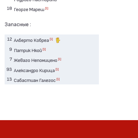
18
[1]
Георге Мареш
Запасные :
12
[1]
Алберто Кобреа
9
[1]
Патрик Нкой
7
[1]
Жеваго Непомицено
93
[1]
Александро Кирица
13
[1]
Сабастиан Галегос