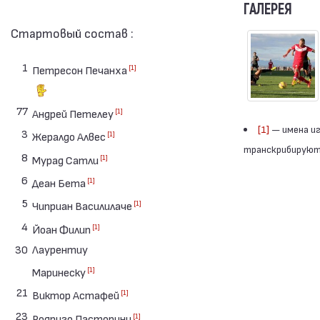
ГАЛЕРЕЯ
Стартовый состав :
1
[1]
Петресон Печанха
77
[1]
Андрей Петелеу
[1]
— имена иг
3
[1]
Жералдо Алвес
транскрибируютс
8
[1]
Мурад Сатли
6
[1]
Деан Бета
5
[1]
Чиприан Василилаче
4
[1]
Йоан Филип
30
Лаурентиу
[1]
Маринеску
21
[1]
Виктор Астафей
23
[1]
Родриго Пасторини