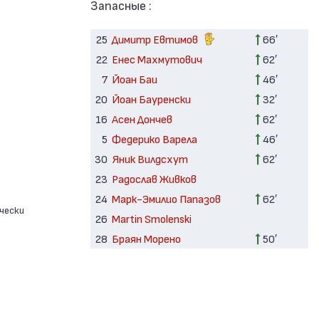
Запасные :
25
Димитр Евтимов
66′
22
Енес Махмутович
62′
7
Йоан Баи
46′
20
Йоан Бауренски
32′
16
Асен Дончев
62′
5
Федерико Варела
46′
30
Яник Вилдсхут
62′
23
Радослав Живков
24
Марк-Эмилио Папазов
62′
чески
26
Martin Smolenski
28
Браян Морено
50′