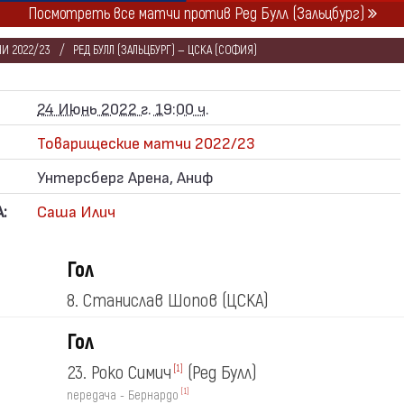
Посмотреть все матчи против Ред Булл (Зальцбург)
И 2022/23
РЕД БУЛЛ (ЗАЛЬЦБУРГ) — ЦСКА (СОФИЯ)
24 Июнь 2022 г. 19:00 ч.
Товарищеские матчи 2022/23
Унтерсберг Арена, Аниф
:
Саша Илич
Гол
8. Станислав Шопов
(ЦСКА)
Гол
23. Роко Симич
(Ред Булл)
[1]
[1]
передача - Бернардо