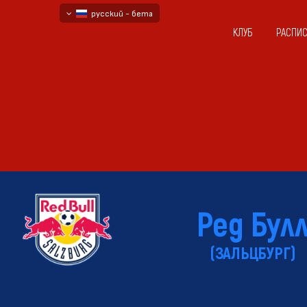
русский - бета
КЛУБ
РАСПИ
български
English - beta
Ред Бул
(ЗАЛЬЦБУРГ)