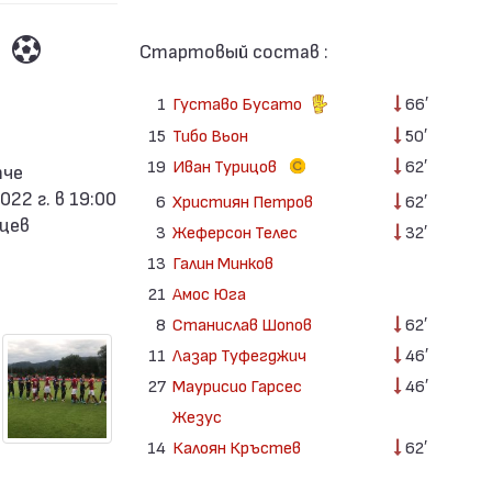
Стартовый состав :
1
Густаво Бусато
66′
15
Тибо Вьон
50′
19
Иван Турицов
62′
22 г. в 19:00
6
Християн Петров
62′
йцев
3
Жеферсон Телес
32′
13
Галин Минков
21
Амос Юга
8
Станислав Шопов
62′
11
Лазар Туфегджич
46′
27
Маурисио Гарсес
46′
Жезус
14
Калоян Кръстев
62′