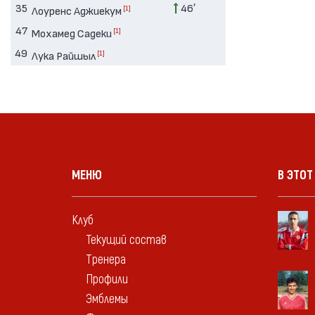
35
46′
[1]
Лоуренс Аджиекум
47
[1]
Мохамед Садеки
49
[1]
Лука Райшыл
МЕНЮ
В ЭТОТ
Клуб
Текущий состав
Тренера
Профили
Эмблемы