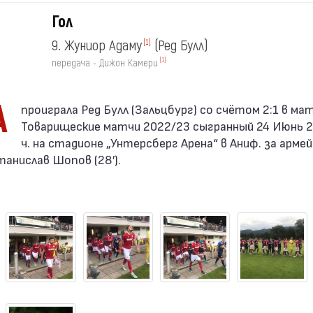
Гол
9. Жуниор Адаму
(Ред Булл)
[1]
[1]
передача - Дижон Камери
А
Товарищеские матчи 2022/23 сыгранный 24 Июнь 20
ч. на стадионе „Унтерсберг Арена“ в Аниф. за арме
анислав Шопов (28′).