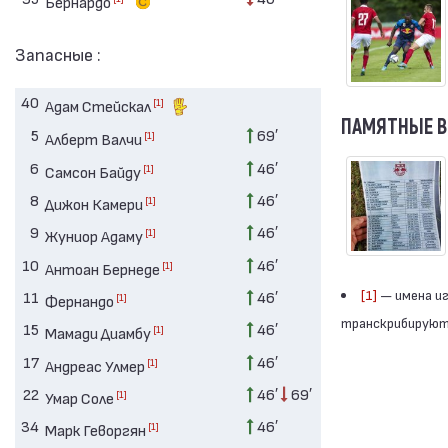
Бернардо
Запасные :
40
[1]
Адам Стейскал
ПАМЯТНЫЕ 
5
69′
[1]
Алберт Валчи
6
46′
[1]
Самсон Байду
8
46′
[1]
Дижон Камери
9
46′
[1]
Жуниор Адаму
10
46′
[1]
Антоан Бернеде
[1]
— имена иг
11
46′
[1]
Фернандо
транскрибируютс
15
46′
[1]
Мамади Диамбу
17
46′
[1]
Андреас Улмер
22
46′
69′
[1]
Умар Соле
34
46′
[1]
Марк Геворгян