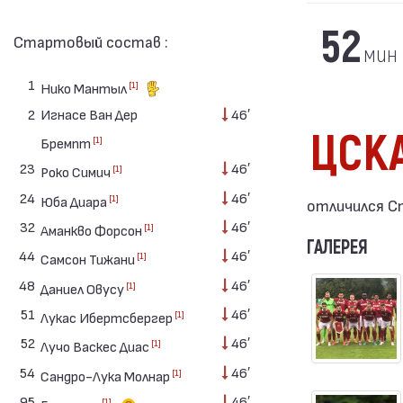
52
Стартовый состав :
мин
1
[1]
Нико Мантыл
2
Игнасе Ван Дер
46′
ЦСК
[1]
Бремпт
23
46′
[1]
Роко Симич
24
46′
[1]
Юба Диара
отличился Ст
32
46′
[1]
Аманкво Форсон
ГАЛЕРЕЯ
44
46′
[1]
Самсон Тижани
48
46′
[1]
Даниел Овусу
51
46′
[1]
Лукас Ибертсбергер
52
46′
[1]
Лучо Васкес Диас
54
46′
[1]
Сандро-Лука Молнар
95
46′
[1]