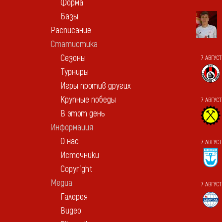
Форма
Базы
Расписание
Статистика
Сезоны
7 АВГУСТ
Турниры
Игры против других
Крупные победы
7 АВГУС
В этот день
Информация
О нас
7 АВГУС
Источники
Copyright
Медиа
7 АВГУС
Галерея
Видео