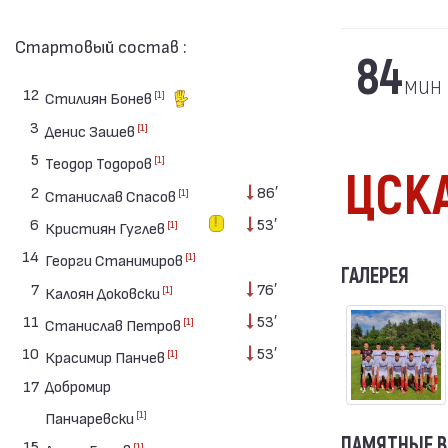
Стартовый состав :
84
мин
12
[1]
Стилиян Бонев
3
[1]
Денис Зашев
5
[1]
Теодор Тодоров
ЦСКА
2
86′
[1]
Станислав Спасов
6
53′
[1]
Кристиян Гуглев
14
[1]
Георги Станимиров
ГАЛЕРЕЯ
7
76′
[1]
Калоян Доковски
11
53′
[1]
Станислав Петров
10
53′
[1]
Красимир Панчев
17
Добромир
[1]
Панчаревски
ПАМЯТНЫЕ 
15
[1]