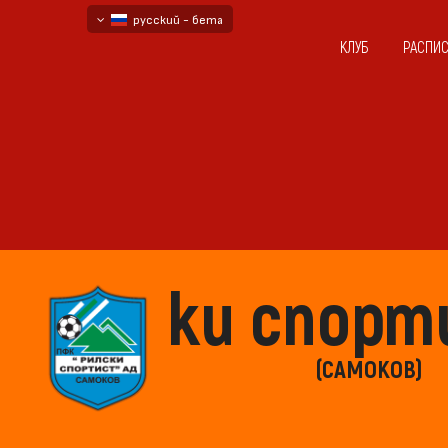
русский - бета
КЛУБ
РАСПИ
български
English - beta
Рилски спорт
(САМОКОВ)