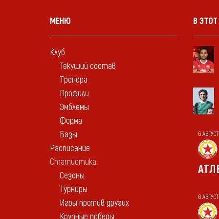
МЕНЮ
В ЭТОТ
Клуб
Текущий состав
Тренера
Профили
Эмблемы
Форма
Базы
6 АВГУСТ
Расписание
Статистика
АТЛ
Сезоны
Турниры
6 АВГУС
Игры против других
Крупные победы