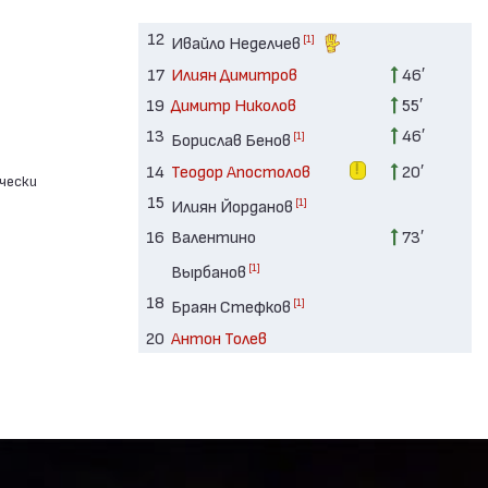
12
[1]
Ивайло Неделчев
17
Илиян Димитров
46′
19
Димитр Николов
55′
13
46′
[1]
Борислав Бенов
14
Теодор Апостолов
20′
чески
15
[1]
Илиян Йорданов
16
Валентино
73′
[1]
Вырбанов
18
[1]
Браян Стефков
20
Антон Толев