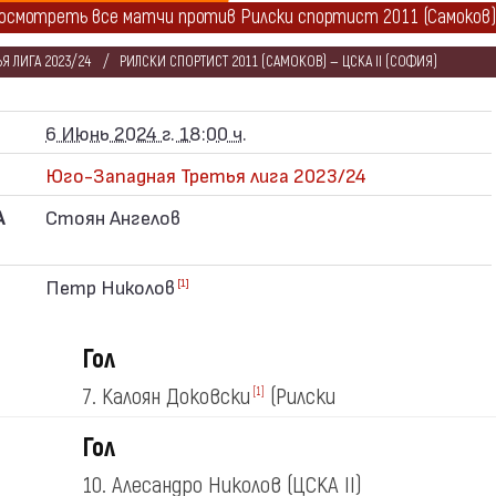
осмотреть все матчи против Рилски спортист 2011 (Самоков
Я ЛИГА 2023/24
РИЛСКИ СПОРТИСТ 2011 (САМОКОВ) — ЦСКА II (СОФИЯ)
6 Июнь 2024 г. 18:00 ч.
Юго-Западная Третья лига 2023/24
А
Стоян Ангелов
Петр Николов
[1]
Гол
7. Калоян Доковски
(Рилски
[1]
спортист)
Гол
10. Алесандро Николов
(ЦСКА II)