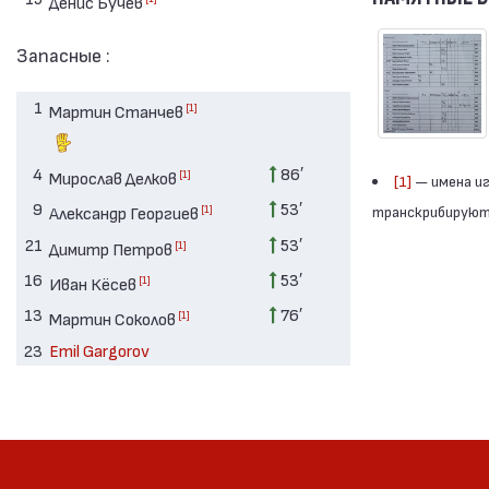
Денис Бучев
Запасные :
1
[1]
Мартин Станчев
4
86′
[1]
Мирослав Делков
[1]
— имена иг
9
53′
транскрибируютс
[1]
Александр Георгиев
21
53′
[1]
Димитр Петров
16
53′
[1]
Иван Кёсев
13
76′
[1]
Мартин Соколов
23
Emil Gargorov