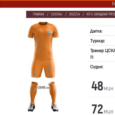
П
ГЛАВНАЯ
СЕЗОНЫ
2023/24
ЮГО-ЗАПАДНАЯ ТРЕТЬ
Дата:
Турнир:
Тренер ЦСК
II:
Судья:
48
мин
72
мин