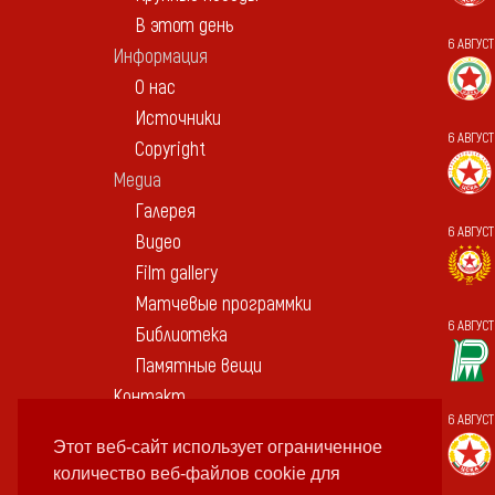
В этот день
6 АВГУС
Информация
О нас
Источники
6 АВГУС
Copyright
Медиа
Галерея
6 АВГУС
Видео
Film gallery
Матчевые программки
6 АВГУСТ
Библиотека
Памятные вещи
Контакт
6 АВГУС
Этот веб-сайт использует ограниченное
количество веб-файлов cookie для