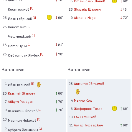
8
Станислав Шопов
68′
[1]
Костадинов
23
Жирайр Шагоян
46′
23
60′
9
Дюкенс Назон
72′
[1]
Йоан Гаврилов
25
Константин
[1]
Чешмеджиев
18
84′
[1]
Петр Чуич
25
70′
[1]
Себастиан Якубяк
Запасные :
Запасные :
1
25
Димитр Евтимов
[1]
Иван Василев
20
Krasimir Stanoev
60′
4
Менно Кох
7
Айкут Рамадан
70′
3
Жеферсон Телес
68′
9
70′
[1]
Валентин Йосков
13
Галин Минков
13
[1]
Мартин Николов
11
Лазар Туфегджич
68′
2
[1]
Кубрат Йонашчы