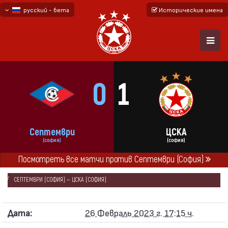
русский - бета
Исторические имена
български
English - beta
0
1
Септември
ЦСКА
(СОФИЯ)
(СОФИЯ)
ГЛАВНАЯ
СЕЗОНЫ
2022/23
Посмотреть все матчи против Септември (София)
ПЕРВАЯ ПРОФЕССИОНАЛЬНАЯ ЛИГА 2022/23
СЕПТЕМВРИ (СОФИЯ) — ЦСКА (СОФИЯ)
Дата:
26 Февраль 2023 г. 17:15 ч.