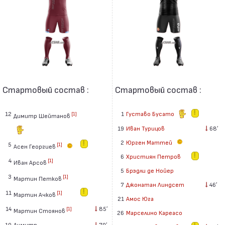
Стартовый состав :
Стартовый состав :
12
1
Густаво Бусато
[1]
Димитр Шейтанов
19
Иван Турицов
68′
2
Юрген Маттей
5
[1]
Асен Георгиев
6
Християн Петров
4
[1]
Иван Арсов
5
Брэдли де Нойер
3
[1]
Мартин Петков
7
Джонатан Линдсет
46′
11
[1]
Мартин Ачков
21
Амос Юга
14
85′
[1]
Мартин Стоянов
26
Марселино Кареасо
10
Димитр
70′