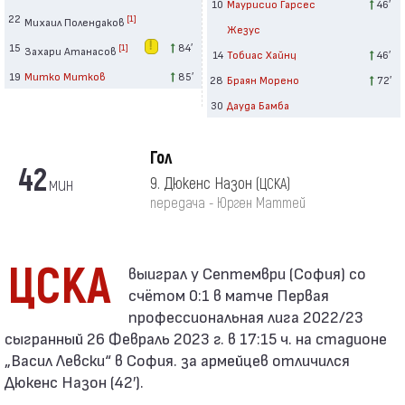
10
Маурисио Гарсес
46′
22
[1]
Михаил Полендаков
Жезус
15
84′
[1]
Захари Атанасов
14
Тобиас Хайнц
46′
19
Митко Митков
85′
28
Браян Морено
72′
30
Дауда Бамба
Гол
42
мин
9. Дюкенс Назон
(ЦСКА)
передача - Юрген Маттей
ЦСКА
счётом 0:1 в матче Первая
профессиональная лига 2022/23
сыгранный 26 Февраль 2023 г. в 17:15 ч. на стадионе
„Васил Левски“ в София. за армейцев отличился
Дюкенс Назон (42′).