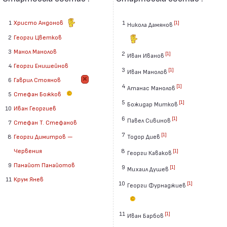
1
Христо Андонов
1
[1]
Никола Дамянов
2
Георги Цветков
3
Манол Манолов
2
[1]
Иван Иванов
4
Георги Енишейнов
3
[1]
Иван Манолов
6
Гаврил Стоянов
4
[1]
Атанас Манолов
5
Стефан Божков
5
[1]
Божидар Митков
10
Иван Георгиев
6
[1]
Павел Сивинов
7
Стефан Т. Стефанов
7
[1]
Тодор Диев
8
Георги Димитров —
8
Червения
[1]
Георги Каваков
9
Панайот Панайотов
9
[1]
Михаил Душев
11
Крум Янев
10
[1]
Георги Фурнаджиев
11
[1]
Иван Барбов