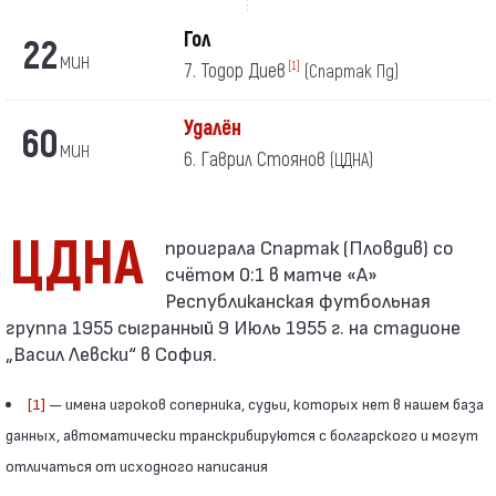
Гол
22
мин
7. Тодор Диев
[1]
(Спартак Пд)
Удалён
60
мин
6. Гаврил Стоянов
(ЦДНА)
ЦДНА
счётом 0:1 в матче «А»
Республиканская футбольная
группа 1955 сыгранный 9 Июль 1955 г. на стадионе
„Васил Левски“ в София.
[1]
— имена игроков соперника, судьи, которых нет в нашем база
данных, автоматически транскрибируются с болгарского и могут
отличаться от исходного написания