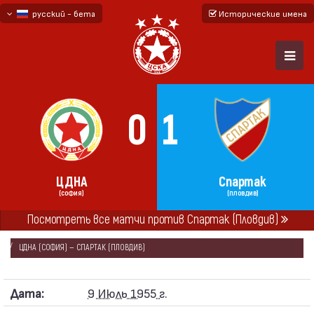
русский - бета
Исторические имена
български
English - beta
0
1
ЦДНА
Спартак
(СОФИЯ)
(ПЛОВДИВ)
ГЛАВНАЯ
СЕЗОНЫ
1955
Посмотреть все матчи против Спартак (Пловдив)
«А» РЕСПУБЛИКАНСКАЯ ФУТБОЛЬНАЯ ГРУППА 1955
ЦДНА (СОФИЯ) — СПАРТАК (ПЛОВДИВ)
Дата:
9 Июль 1955 г.