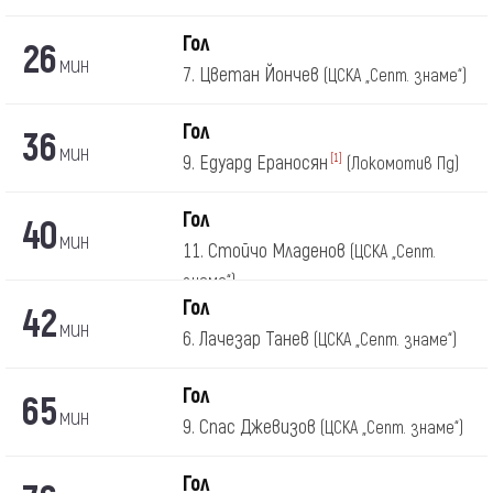
Гол
26
мин
7. Цветан Йончев
(ЦСКА „Септ. знаме“)
Гол
36
мин
9. Едуард Ераносян
[1]
(Локомотив Пд)
Гол
40
мин
11. Стойчо Младенов
(ЦСКА „Септ.
знаме“)
Гол
42
мин
6. Лачезар Танев
(ЦСКА „Септ. знаме“)
Гол
65
мин
9. Спас Джевизов
(ЦСКА „Септ. знаме“)
Гол