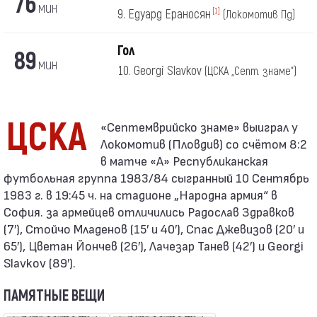
76
мин
9. Едуард Ераносян
[1]
(Локомотив Пд)
Гол
89
мин
10. Georgi Slavkov
(ЦСКА „Септ. знаме“)
ЦСКА
Локомотив (Пловдив) со счётом 8:2
в матче «А» Республиканская
футбольная группа 1983/84 сыгранный 10 Сентябрь
1983 г. в 19:45 ч. на стадионе „Народна армия“ в
София. за армейцев отличились Радослав Здравков
(7′), Стойчо Младенов (15′ и 40′), Спас Джевизов (20′ и
65′), Цветан Йончев (26′), Лачезар Танев (42′) и Georgi
Slavkov (89′).
ПАМЯТНЫЕ ВЕЩИ