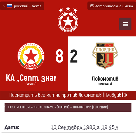
русский - бета
Исторические имена
български
English - beta
8
2
ЦСКА „Септ. знаме“
Локомотив
(СОФИЯ)
(ПЛОВДИВ)
ГЛАВНАЯ
СЕЗОНЫ
1983/84
Посмотреть все матчи против Локомотив (Пловдив)
«А» РЕСПУБЛИКАНСКАЯ ФУТБОЛЬНАЯ ГРУППА 1983/84
ЦСКА «СЕПТЕМВРИЙСКО ЗНАМЕ» (СОФИЯ) — ЛОКОМОТИВ (ПЛОВДИВ)
Дата:
10 Сентябрь 1983 г. 19:45 ч.