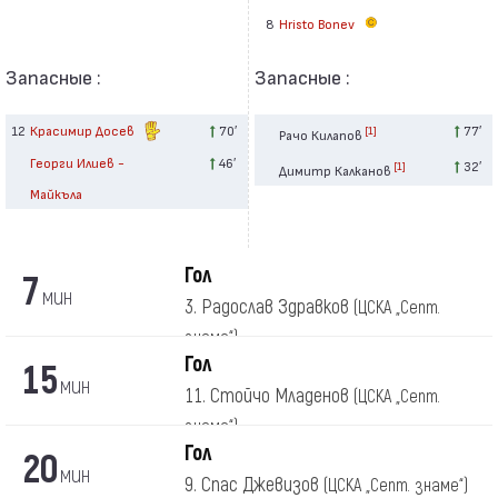
8
Hristo Bonev
Запасные :
Запасные :
12
Красимир Досев
70′
77′
[1]
Рачо Килапов
Георги Илиев -
46′
32′
[1]
Димитр Калканов
Майкъла
Гол
7
мин
3. Радослав Здравков
(ЦСКА „Септ.
знаме“)
Гол
15
мин
11. Стойчо Младенов
(ЦСКА „Септ.
знаме“)
Гол
20
мин
9. Спас Джевизов
(ЦСКА „Септ. знаме“)