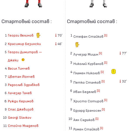
Стартовый состав :
Стартовый состав :
1
Георги Велинов
70′
1
[1]
Стефан Стайков
2
Красимир Безински
46′
5
Георги Димитров —
2
77′
[1]
Лучезар Мицин
Джеки
3
[1]
Николай Курбанов
4
Васил Тинчев
4
[1]
Пламен Николов
7
Цветан Йончев
5
32′
[1]
Петко Станков
3
Радослав Здравков
6
[1]
Иван Беделев
6
Лачезар Танев
7
[1]
Христо Сотиров
8
Ружди Керимов
9
9
Спас Джевизов
[1]
Едуард Ераносян
10
Georgi Slavkov
10
[1]
Аян Садыков
11
Стойчо Младенов
11
[1]
Румен Стайков