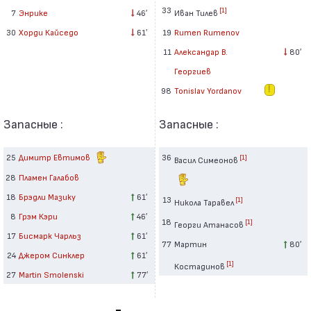
33
[1]
7
Энрике
46′
Иван Тилев
30
Хорди Кайседо
61′
19
Rumen Rumenov
11
Александар В.
80′
Георгиев
98
Tonislav Yordanov
Запасные :
Запасные :
25
Димитр Евтимов
36
[1]
Васил Симеонов
28
Пламен Галабов
18
Брэдли Мазику
61′
13
[1]
Никола Таравел
8
Грэм Кэри
46′
18
[1]
Георги Атанасов
17
Бисмарк Чарльз
61′
77
Мартин
80′
24
Джером Синклер
61′
[1]
Костадинов
27
Martin Smolenski
77′