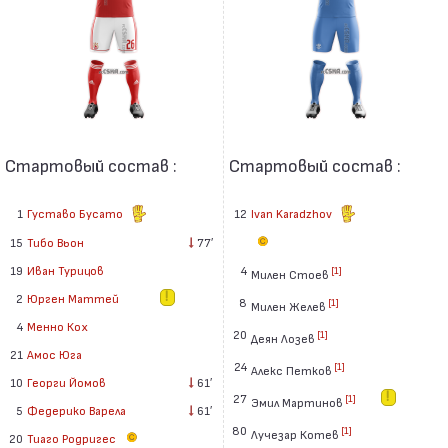
Стартовый состав :
Стартовый состав :
1
Густаво Бусато
12
Ivan Karadzhov
15
Тибо Вьон
77′
19
Иван Турицов
4
[1]
Милен Стоев
2
Юрген Маттей
8
[1]
Милен Желев
4
Менно Кох
20
[1]
Деян Лозев
21
Амос Юга
24
[1]
Алекс Петков
10
Георги Йомов
61′
27
[1]
Эмил Мартинов
5
Федерико Варела
61′
80
[1]
Лучезар Котев
20
Тиаго Родригес