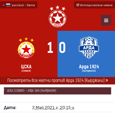
русский - бета
Исторические имена
български
English - beta
1
0
ЦСКА
Арда 1924
(СОФИЯ)
(КЫРДЖАЛИ)
ГЛАВНАЯ
СЕЗОНЫ
2020/21
Посмотреть все матчи против Арда 1924 (Кырджали)
ПЕРВАЯ ПРОФЕССИОНАЛЬНАЯ ЛИГА 2020/21 - ПЕРВАЯ ШЕСТЁРКА
ЦСКА (СОФИЯ) — АРДА 1924 (КЫРДЖАЛИ)
Дата:
3 Май 2021 г. 20:15 ч.