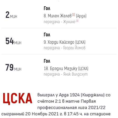
Гол
2
мин
8. Милен Желев
[1]
(Арда)
[1]
передача - Жунинё
Гол
54
мин
9. Хорди Кайседо
(ЦСКА)
передача - Георги Йомов
Гол
79
мин
18. Брэдли Мазику
(ЦСКА)
передача - Яник Вилдсхут
ЦСКА
счётом 2:1 в матче Первая
профессиональная лига 2021/22
сыгранный 20 Ноябрь 2021 г. в 17:45 ч. на стадионе