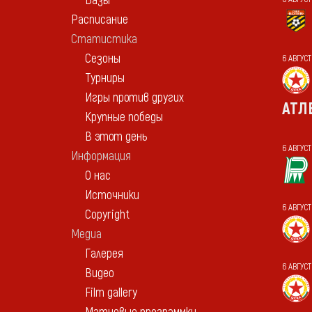
Базы
Расписание
Статистика
Сезоны
6 АВГУСТ
Турниры
Игры против других
АТЛ
Крупные победы
В этот день
6 АВГУСТ
Информация
О нас
Источники
6 АВГУС
Copyright
Медиа
Галерея
6 АВГУС
Видео
Film gallery