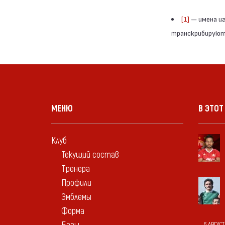
[1]
— имена иг
транскрибируютс
МЕНЮ
В ЭТОТ
Клуб
Текущий состав
Тренера
Профили
Эмблемы
Форма
6 АВГУСТ