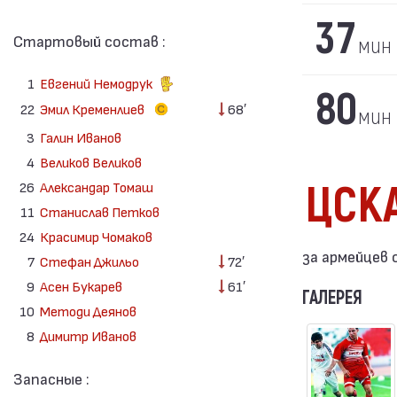
37
Стартовый состав :
мин
1
Евгений Немодрук
80
22
Эмил Кременлиев
68′
мин
3
Галин Иванов
4
Великов Великов
ЦСК
26
Александар Томаш
11
Станислав Петков
24
Красимир Чомаков
за армейцев о
7
Стефан Джильо
72′
9
Асен Букарев
61′
ГАЛЕРЕЯ
10
Методи Деянов
8
Димитр Иванов
Запасные :