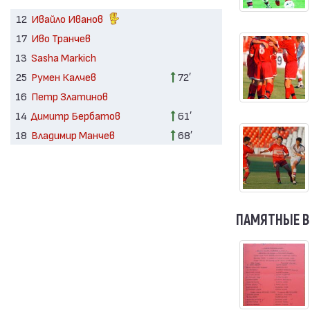
12
Ивайло Иванов
17
Иво Транчев
13
Sasha Markich
25
Румен Калчев
72′
16
Петр Златинов
14
Димитр Бербатов
61′
18
Владимир Манчев
68′
ПАМЯТНЫЕ 