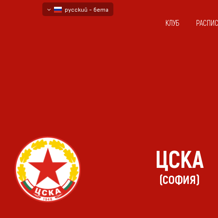
русский - бета
КЛУБ
РАСПИ
български
English - beta
ЦСКА
(СОФИЯ)