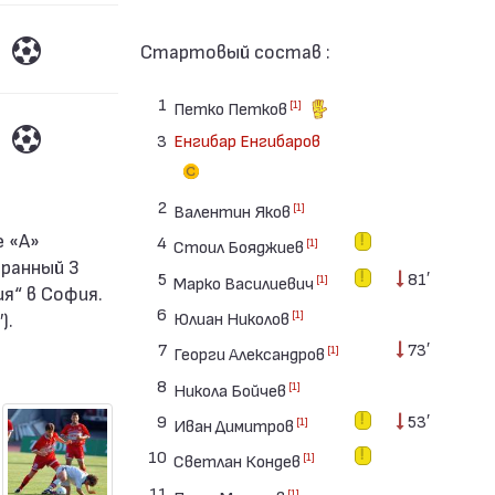
Стартовый состав :
1
[1]
Петко Петков
3
Енгибар Енгибаров
2
[1]
Валентин Яков
4
[1]
Стоил Бояджиев
ранный 3
5
81′
[1]
Марко Василиевич
ия“ в София.
6
).
[1]
Юлиан Николов
7
73′
[1]
Георги Александров
8
[1]
Никола Бойчев
9
53′
[1]
Иван Димитров
10
[1]
Светлан Кондев
11
[1]