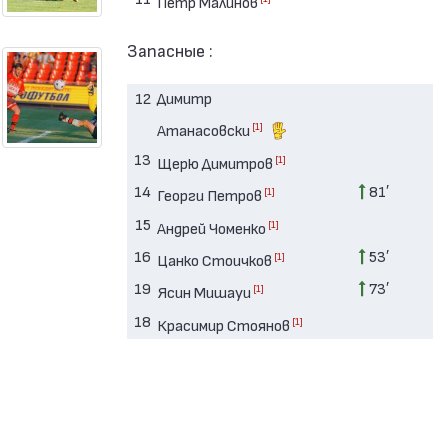
Петр Малинов
Запасные :
12
Димитр
[1]
Атанасовски
13
[1]
Щерю Димитров
14
81′
[1]
Георги Петров
15
[1]
Андрей Чоменко
16
53′
[1]
Цанко Стоичков
19
73′
[1]
Ясин Мишауи
18
[1]
Красимир Стоянов