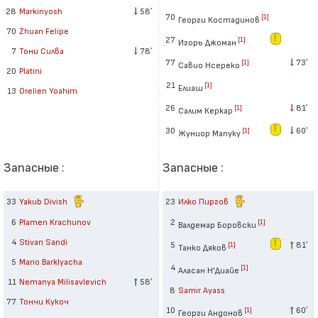
28
Markinyosh
58′
70
[1]
Георги Костадинов
70
Zhuan Felipe
27
[1]
Игорь Джоман
7
Тони Силва
78′
77
73′
[1]
Савио Нсереко
20
Platini
21
[1]
Елиаш
13
Orelien Yoahim
26
81′
[1]
Салим Керкар
30
60′
[1]
Жуниор Мапуку
Запасные :
Запасные :
33
Yakub Divish
23
Илко Пиргов
6
Plamen Krachunov
2
[1]
Валдемар Боровски
4
Stivan Sandi
5
81′
[1]
Танко Дяков
5
Mario Barklyacha
4
[1]
Аласан Н'Диайе
11
Nemanya Milisavlevich
58′
8
Samir Ayass
77
Тончи Кукоч
10
60′
[1]
Георги Андонов