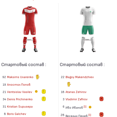
Стартовый состав :
Стартовый состав :
92
Maksims Uvarenko
22
Blagoy Makendzhiev
19
Апостол Попов
21
Ventsislav Vasilev
18
Atanas Zehirov
3
Vladimir Zafirov
34
Denis Prichinenko
6
31
Kristian Supusepa
[1]
Иво Иванов
8
Boris Galchev
28
[1]
Веселин Пенев