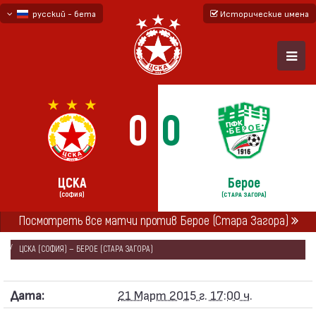
русский - бета
Исторические имена
български
English - beta
0
0
ЦСКА
Берое
(СОФИЯ)
(СТАРА ЗАГОРА)
ГЛАВНАЯ
СЕЗОНЫ
2014/15
Посмотреть все матчи против Берое (Стара Загора)
«А» ФУТБОЛЬНАЯ ГРУППА 2014/15 - ПЕРВАЯ 6
ЦСКА (СОФИЯ) — БЕРОЕ (СТАРА ЗАГОРА)
Дата:
21 Март 2015 г. 17:00 ч.