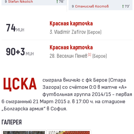
9
Stefan Nikolich
78′
9
Станислав Костов
73′
Красная карточка
74
мин
3. Vladimir Zafirov
(Берое)
Красная карточка
90+3
мин
28. Веселин Пенев
[1]
(Берое)
ЦСКА
Загора) со счётом 0:0 в матче «А»
футбольная группа 2014/15 - первая
6 сыгранный 21 Март 2015 г. в 17:00 ч. на стадионе
„Болгарска армия“ в София.
ГАЛЕРЕЯ