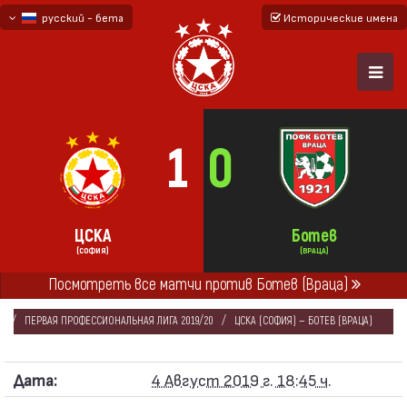
русский - бета
Исторические имена
български
English - beta
1
0
ЦСКА
Ботев
(СОФИЯ)
(ВРАЦА)
Посмотреть все матчи против Ботев (Враца)
ГЛАВНАЯ
СЕЗОНЫ
2019/20
ПЕРВАЯ ПРОФЕССИОНАЛЬНАЯ ЛИГА 2019/20
ЦСКА (СОФИЯ) — БОТЕВ (ВРАЦА)
Дата:
4 Август 2019 г. 18:45 ч.