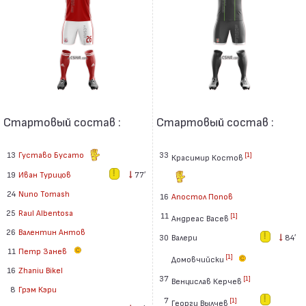
Стартовый состав :
Стартовый состав :
13
Густаво Бусато
33
[1]
Красимир Костов
19
Иван Турицов
77′
24
Nuno Tomash
16
Апостол Попов
25
Raul Albentosa
11
[1]
Андреас Васев
26
Валентин Антов
30
Валери
84′
11
Петр Занев
[1]
Домовчийски
16
Zhaniu Bikel
37
[1]
Венцислав Керчев
8
Грэм Кэри
7
[1]
Георги Вылчев