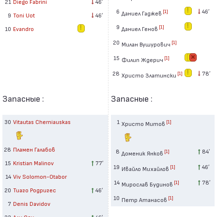
21
Diego Fabrini
46′
6
46′
[1]
Даниел Гаджев
9
Toni Uot
46′
9
[1]
Даниел Генов
10
Evandro
20
[1]
Милан Вушурович
15
[1]
Филип Ждерич
28
78′
[1]
Христо Златински
Запасные :
Запасные :
30
Vitautas Cherniauskas
1
[1]
Христо Митов
28
Пламен Галабов
8
84′
[1]
Доменик Янков
15
Kristian Malinov
77′
19
46′
[1]
Ивайло Михайлов
14
Viv Solomon-Otabor
14
78′
[1]
Мирослав Будинов
20
Тиаго Родригес
46′
10
[1]
Петр Атанасов
7
Denis Davidov
22
Али Соу
46′