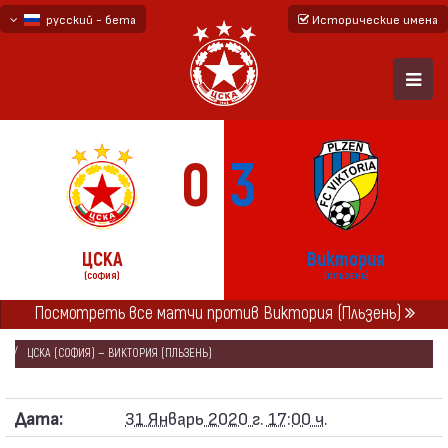
русский - бета
Исторические имена
български
English - beta
0
3
ЦСКА
Виктория
(СОФИЯ)
(ПЛЬЗЕНЬ)
Посмотреть все матчи против Виктория (Пльзень)
ГЛАВНАЯ
СЕЗОНЫ
2019/20
ТОВАРИЩЕСКИЕ МАТЧИ 2019/20
ЦСКА (СОФИЯ) — ВИКТОРИЯ (ПЛЬЗЕНЬ)
Дата:
31 Январь 2020 г. 17:00 ч.