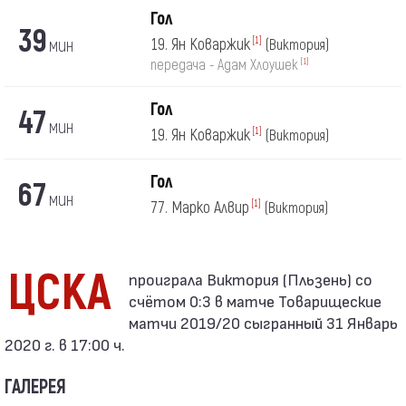
Гол
39
мин
19. Ян Коваржик
[1]
(Виктория)
[1]
передача - Адам Хлоушек
Гол
47
мин
19. Ян Коваржик
[1]
(Виктория)
Гол
67
мин
77. Марко Алвир
[1]
(Виктория)
ЦСКА
счётом 0:3 в матче Товарищеские
матчи 2019/20 сыгранный 31 Январь
2020 г. в 17:00 ч.
ГАЛЕРЕЯ