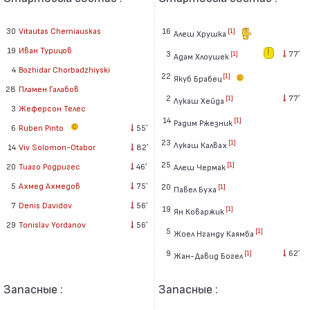
30
Vitautas Cherniauskas
16
[1]
Алеш Хрушка
19
Иван Турицов
3
77′
[1]
Адам Хлоушек
4
Bozhidar Chorbadzhiyski
22
[1]
Якуб Брабец
28
Пламен Галабов
2
77′
[1]
Лукаш Хейда
3
Жеферсон Телес
14
[1]
Радим Ржезник
6
Ruben Pinto
55′
23
[1]
Лукаш Калвах
14
Viv Solomon-Otabor
82′
25
[1]
20
Тиаго Родригес
46′
Алеш Чермак
5
Ахмед Ахмедов
75′
20
[1]
Павел Буха
7
Denis Davidov
56′
19
[1]
Ян Коваржик
29
Tonislav Yordanov
56′
5
[1]
Жоел Нганду Каямба
9
62′
[1]
Жан-Давид Богел
Запасные :
Запасные :