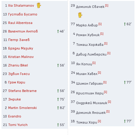
1
Ilia Shalamanov
29
[1]
Доминик Свачек
13
Густаво Бусато
25
Raul Albentosa
77
62′
[1]
Марко Алвир
26
Валентин Антов
46′
4
[1]
Роман Хубник
11
Петр Занев
7
[1]
Томаш Хоржава
18
Брэдли Мазику
8
[1]
Давид Лимберски
15
Kristian Malinov
10
[1]
Ян Копиц
16
Zhaniu Bikel
56′
24
[1]
23
Эдвин Гьяси
Милан Хавел
8
Грэм Кэри
34
77′
[1]
Шимон Габриел
27
Stefano Beltrame
56′
26
[1]
Кристиан Херц
17
Энрике
75′
37
[1]
Ондржей Михалик
2
Martin Smolenski
82′
39
[1]
Доминик Яношек
10
Evandro
18
77′
[1]
Томаш Хори
21
Tomi Yurich
55′