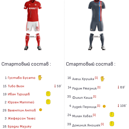
Стартовый состав :
Стартовый состав :
1
Густаво Бусато
16
[1]
Алеш Хрушка
15
Тибо Вьон
59′
14
89′
[1]
Радим Ржезник
19
Иван Турицов
35
[1]
Филип Каша
2
Юрген Маттей
4
106′
[1]
Лудек Перница
26
Валентин Антов
24
[1]
Милан Хавел
3
Жеферсон Телес
39
[1]
Доминик Яношек
18
Брэдли Мазику