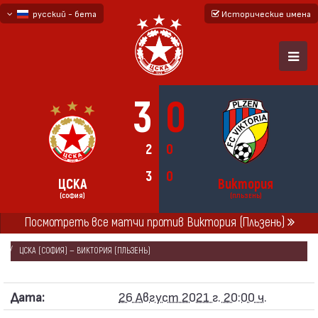
русский - бета
Исторические имена
български
English - beta
3
0
2
0
3
0
ЦСКА
Виктория
(СОФИЯ)
(ПЛЬЗЕНЬ)
Посмотреть все матчи против Виктория (Пльзень)
ГЛАВНАЯ
СЕЗОНЫ
2021/22
ЛИГА КОНФЕРЕНЦИЙ 2021/22
ЦСКА (СОФИЯ) — ВИКТОРИЯ (ПЛЬЗЕНЬ)
Дата:
26 Август 2021 г. 20:00 ч.