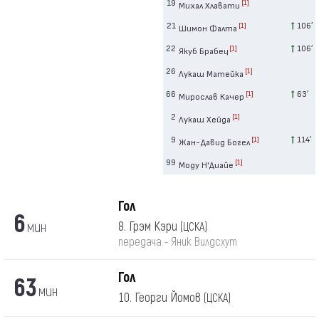
19
[1]
Михал Хлавати
21
106′
[1]
Шимон Фалта
22
106′
[1]
Якуб Брабец
26
[1]
Лукаш Матейка
66
63′
[1]
Мирослав Качер
2
[1]
Лукаш Хейда
9
114′
[1]
Жан-Давид Богел
99
[1]
Моду Н'Диайе
Гол
6
мин
8. Грэм Кэри
(ЦСКА)
передача - Яник Вилдсхут
Гол
63
мин
10. Георги Йомов
(ЦСКА)