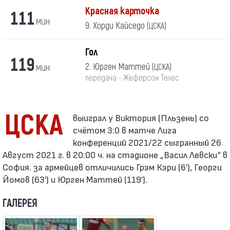
Красная карточка
111
мин
9. Хорди Кайседо
(ЦСКА)
Гол
119
мин
2. Юрген Маттей
(ЦСКА)
передача - Жеферсон Телес
ЦСКА
счётом 3:0 в матче Лига
конференций 2021/22 сыгранный 26
Август 2021 г. в 20:00 ч. на стадионе „Васил Левски“ в
София. за армейцев отличились Грэм Кэри (6′), Георги
Йомов (63′) и Юрген Маттей (119′).
ГАЛЕРЕЯ