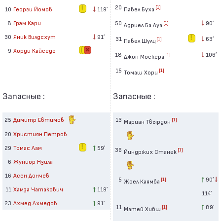
20
[1]
Павел Буха
10
Георги Йомов
119′
50
90′
8
Грэм Кэри
[1]
Адриел Ба Луа
30
Яник Вилдсхут
91′
31
63′
[1]
Павел Шулц
9
Хорди Кайседо
18
106′
[1]
Джон Москера
15
[1]
Томаш Хори
Запасные :
Запасные :
25
Димитр Евтимов
13
[1]
Мариан Твырдон
20
Християн Петров
29
Томас Лам
59′
36
[1]
Йиндржих Станек
6
Жуниор Нзила
16
Асен Дончев
5
90′
[1]
Жоел Каямба
11
Хамза Чатакович
119′
114′
23
Ахмед Ахмедов
91′
11
89′
[1]
Матей Хибш