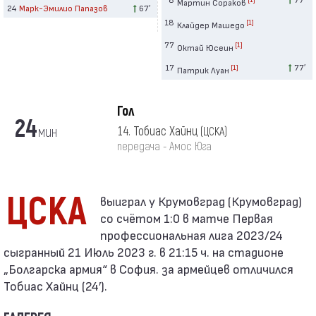
Мартин Сораков
24
Марк-Эмилио Папазов
67′
18
[1]
Клайдер Машедо
77
[1]
Октай Юсеин
17
77′
[1]
Патрик Луан
Гол
24
мин
14. Тобиас Хайнц
(ЦСКА)
передача - Амос Юга
ЦСКА
со счётом 1:0 в матче Первая
профессиональная лига 2023/24
сыгранный 21 Июль 2023 г. в 21:15 ч. на стадионе
„Болгарска армия“ в София. за армейцев отличился
Тобиас Хайнц (24′).