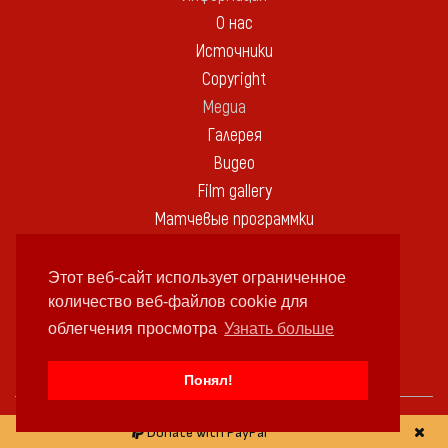
О нас
Источники
Copyright
Медиа
Галерея
Видео
Film gallery
Матчевые программки
Библиотека
Памятные вещи
Этот веб-сайт использует ограниченное
Контакт
количество веб-файлов cookie для
облегчения просмотра
Узнать больше
В ЭТОТ ДЕНЬ:
Понял!
ДЕНЬ РОЖДЕНИЯ
Donate with PayPal