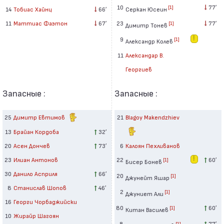
10
77′
[1]
Серкан Юсеин
14
Тобиас Хайнц
66′
23
77′
11
Маттиас Фаэтон
67′
[1]
Димитр Тонев
9
[1]
Александр Колев
11
Александар В.
Георгиев
Запасные :
Запасные :
25
Димитр Евтимов
21
Blagoy Makendzhiev
13
Брайан Кордоба
32′
20
Асен Дончев
73′
6
Калоян Пехливанов
23
Илиан Антонов
22
60′
[1]
Бисер Бонев
30
Данило Асприля
66′
20
[1]
Джунейт Яшар
8
Станислав Шопов
46′
2
[1]
Джуниет Али
16
Георги Чорбаджийски
80
60′
[1]
Китан Василев
10
Жирайр Шагоян
8
77′
[1]