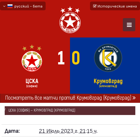
русский - бета
Исторические имена
български
English - beta
1
0
ЦСКА
Крумовград
(СОФИЯ)
(КРУМОВГРАД)
ГЛАВНАЯ
СЕЗОНЫ
2023/24
Посмотреть все матчи против Крумовград (Крумовград)
ПЕРВАЯ ПРОФЕССИОНАЛЬНАЯ ЛИГА 2023/24
ЦСКА (СОФИЯ) — КРУМОВГРАД (КРУМОВГРАД)
Дата:
21 Июль 2023 г. 21:15 ч.