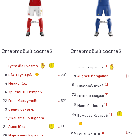
Стартовый состав :
Стартовый состав :
1
Густаво Бусато
1
[1]
Янко Георгиев
19
Иван Турицов
73′
19
Андрей Йорданов
60′
4
Менно Кох
91
[1]
Вячеслав Велев
6
Християн Петров
72
[1]
Реян Сенхаджи
22
Енес Махмутович
32′
5
[1]
Матей Шимич
3
Сейни Саньянг
44
[1]
Божидар Кацаров
7
Джонатан Линдсет
21
Амос Юга
46′
88
60′
[1]
Ренан Арияш
26
Марселино Кареасо