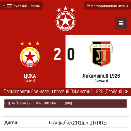
русский - бета
Исторические имена
български
English - beta
2
0
ЦСКА
Локомотив 1926
(СОФИЯ)
(ПЛОВДИВ)
Посмотреть все матчи против Локомотив 1926 (Пловдив)
ГЛАВНАЯ
СЕЗОНЫ
2014/15
«А» ФУТБОЛЬНАЯ ГРУППА 2014/15
ЦСКА (СОФИЯ) — ЛОКОМОТИВ 1926 (ПЛОВДИВ)
Дата:
6 Декабрь 2014 г. 16:00 ч.