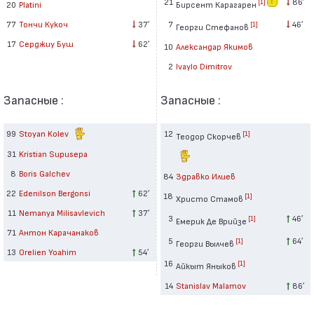
21
86′
[1]
Бирсент Карагарен
20
Platini
7
46′
77
Тончи Кукоч
37′
[1]
Георги Стефанов
17
Серджиу Буш
62′
10
Александар Якимов
2
Ivaylo Dimitrov
Запасные :
Запасные :
99
Stoyan Kolev
12
[1]
Теодор Скорчев
31
Kristian Supusepa
8
Boris Galchev
84
Здравко Илиев
22
Edenilson Bergonsi
62′
18
[1]
Христо Стамов
11
Nemanya Milisavlevich
37′
3
46′
[1]
Емерик Де Врийзе
71
Антон Карачанаков
5
64′
[1]
Георги Вылчев
13
Orelien Yoahim
54′
16
[1]
Айкыт Яныков
14
Stanislav Malamov
86′