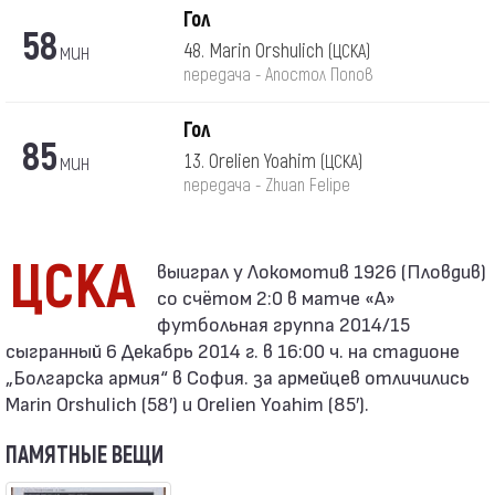
Гол
58
мин
48. Marin Orshulich
(ЦСКА)
передача - Апостол Попов
Гол
85
мин
13. Orelien Yoahim
(ЦСКА)
передача - Zhuan Felipe
ЦСКА
со счётом 2:0 в матче «А»
футбольная группа 2014/15
сыгранный 6 Декабрь 2014 г. в 16:00 ч. на стадионе
„Болгарска армия“ в София. за армейцев отличились
Marin Orshulich (58′) и Orelien Yoahim (85′).
ПАМЯТНЫЕ ВЕЩИ