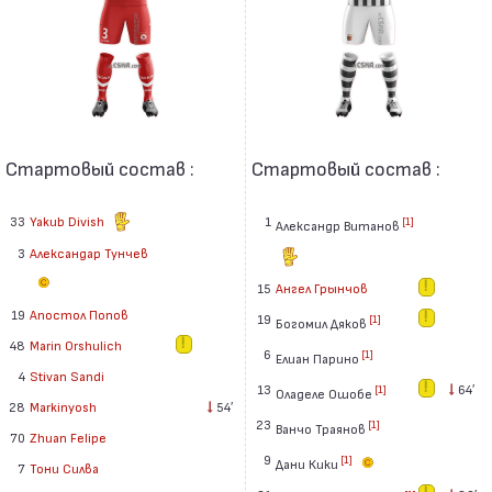
Стартовый состав :
Стартовый состав :
33
Yakub Divish
1
[1]
Александр Витанов
3
Александар Тунчев
15
Ангел Грынчов
19
Апостол Попов
19
[1]
Богомил Дяков
48
Marin Orshulich
6
[1]
Елиан Парино
4
Stivan Sandi
13
64′
[1]
Оладеле Ошобе
28
Markinyosh
54′
23
[1]
Ванчо Траянов
70
Zhuan Felipe
9
[1]
Дани Кики
7
Тони Силва