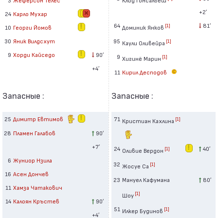
+2′
24
Карло Мухар
64
81′
[1]
Доминик Янков
10
Георги Йомов
95
30
Яник Вилдсхут
[1]
Каули Оливейра
9
Хорди Кайседо
90′
9
[1]
Хигинё Марин
+4′
11
Кирил Десподов
Запасные :
Запасные :
25
Димитр Евтимов
71
[1]
Кристиан Кахлина
28
Пламен Галабов
90′
+7′
24
40′
[1]
Оливие Вердон
6
Жуниор Нзила
32
[1]
Жосуе Са
16
Асен Дончев
23
Мануел Кафумана
80′
11
Хамза Чатакович
[1]
Шоу
14
Калоян Кръстев
90′
51
[1]
Илкер Будинов
+4′