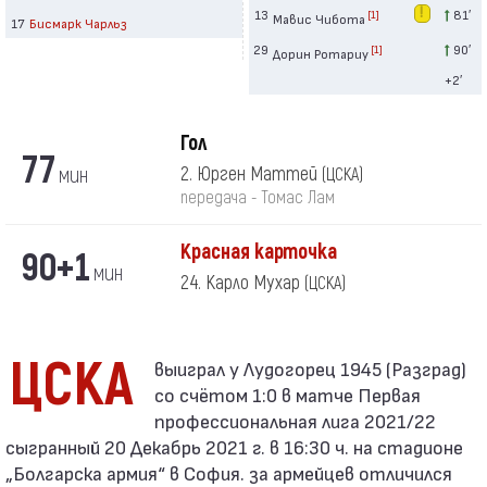
13
81′
[1]
Мавис Чибота
17
Бисмарк Чарльз
29
90′
[1]
Дорин Ротариу
+2′
Гол
77
мин
2. Юрген Маттей
(ЦСКА)
передача - Томас Лам
Красная карточка
90+1
мин
24. Карло Мухар
(ЦСКА)
ЦСКА
со счётом 1:0 в матче Первая
профессиональная лига 2021/22
сыгранный 20 Декабрь 2021 г. в 16:30 ч. на стадионе
„Болгарска армия“ в София. за армейцев отличился