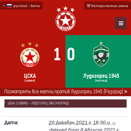
русский - бета
Исторические имена
български
English - beta
1
0
ЦСКА
Лудогорец 1945
(СОФИЯ)
(РАЗГРАД)
ГЛАВНАЯ
СЕЗОНЫ
2021/22
Посмотреть все матчи против Лудогорец 1945 (Разград)
ПЕРВАЯ ПРОФЕССИОНАЛЬНАЯ ЛИГА 2021/22
ЦСКА (СОФИЯ) — ЛУДОГОРЕЦ 1945 (РАЗГРАД)
Дата:
20 Декабрь 2021 г. 16:30 ч. –
delayed from 8 Август 2021 г.