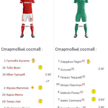
Стартовый состав :
Стартовый состав :
1
Густаво Бусато
1
[1]
Серджио Падт
15
Тибо Вьон
4
40′
[1]
Сисинё
19
Иван Турицов
90′
5
[1]
Георги Терзиев
+7′
30
[1]
Игорь Пластун
2
Юрген Маттей
6
[1]
Шакийл Пинас
20
Карол Метс
7
80′
[1]
Алекс Сантана
29
Томас Лам
8
90′
[1]
Клод Гонсалвеш
3
Жеферсон Телес