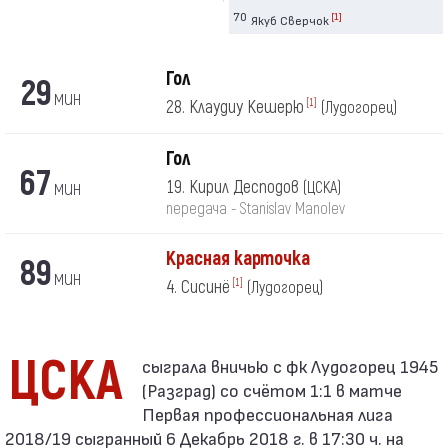
70
[1]
Якуб Сверчок
Гол
29
мин
28. Клаудиу Кешерю
[1]
(Лудогорец)
Гол
67
мин
19. Кирил Десподов
(ЦСКА)
передача - Stanislav Manolev
Красная карточка
89
мин
4. Сисинё
[1]
(Лудогорец)
ЦСКА
(Разград) со счётом 1:1 в матче
Первая профессиональная лига
2018/19 сыгранный 6 Декабрь 2018 г. в 17:30 ч. на