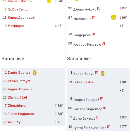
15
Kristian Malinov
80′
92
86′
[1]
Джоди Лукоки
8
Эдвин Гьяси
84
90′
19
Кирил Десподов
[1]
Марселинё
+1′
9
Мауридес
46′
88
[1]
Вандерсон
28
[1]
Клаудиу Кешерю
Запасные :
Запасные :
1
Dante Stipitsa
1
[1]
Хорхе Броун
25
Stivan Pereyra
8
Lukas Sasha
90′
27
Борис Секулич
+1′
16
Zhaniu Bikel
5
[1]
Георги Терзиев
7
Zhorzhinyo
86′
90
[1]
Рафаел Форстер
20
Тиаго Родригес
80′
7
86′
[1]
Димо Бакалов
22
Али Соу
46′
10
77′
[1]
Густаво Кампаняро