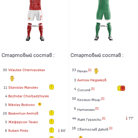
Стартовый состав :
Стартовый состав :
30
Vitautas Cherniauskas
33
[1]
Ренан
3
Антон Недялков
11
Stanislav Manolev
4
[1]
Сисинё
4
Bozhidar Chorbadzhiyski
30
[1]
Космин Моци
5
Nikolay Bodurov
6
[1]
Натанаел
26
Валентин Антов
44
77′
[1]
Яцек Гуралски
3
Жеферсон Телес
18
[1]
Светослав Дяков
6
Ruben Pinto
86′