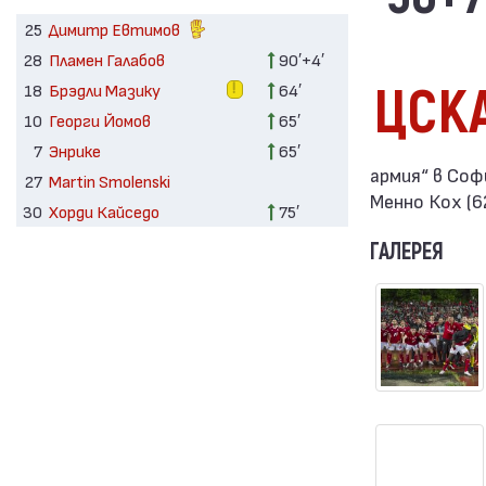
25
Димитр Евтимов
28
Пламен Галабов
90′+4′
ЦСК
18
Брэдли Мазику
64′
10
Георги Йомов
65′
7
Энрике
65′
армия“ в Соф
27
Martin Smolenski
Менно Кох (62
30
Хорди Кайседо
75′
ГАЛЕРЕЯ