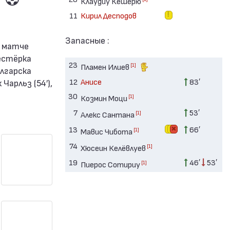
Клаудиу Кешерю
11
Кирил Десподов
Запасные :
естёрка
23
[1]
Пламен Илиев
олгарска
12
Анисе
83′
Чарльз (54′),
30
[1]
Козмин Моци
7
53′
[1]
Алекс Сантана
13
66′
[1]
Мавис Чибота
74
[1]
Хюсеин Келёвлуев
19
46′
53′
[1]
Пиерос Сотириу