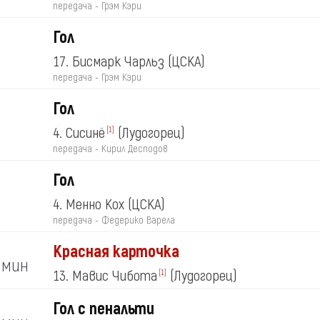
передача - Грэм Кэри
Гол
17. Бисмарк Чарльз
(ЦСКА)
передача - Грэм Кэри
Гол
4. Сисинё
(Лудогорец)
[1]
передача - Кирил Десподов
Гол
4. Менно Кох
(ЦСКА)
передача - Федерико Варела
Красная карточка
мин
13. Мавис Чибота
(Лудогорец)
[1]
Гол с пенальти