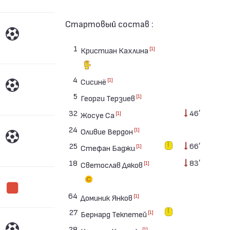
Стартовый состав :
1
[1]
Кристиан Кахлина
4
[1]
Сисинё
5
[1]
Георги Терзиев
32
46′
[1]
Жосуе Са
24
[1]
Оливие Вердон
25
66′
[1]
Стефан Баджи
18
83′
[1]
Светослав Дяков
64
[1]
Доминик Янков
27
[1]
Бернард Текпетей
28
[1]