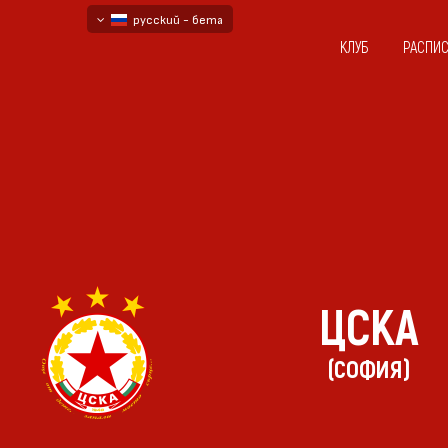
русский - бета
КЛУБ
РАСПИ
български
English - beta
ЦСКА
(СОФИЯ)