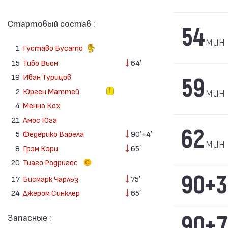
Стартовый состав :
54
мин
1
Густаво Бусато
15
Тибо Вьон
64′
19
Иван Турицов
59
мин
2
Юрген Маттей
4
Менно Кох
21
Амос Юга
62
5
Федерико Варела
90′+4′
мин
8
Грэм Кэри
65′
20
Тиаго Родригес
90+3
17
Бисмарк Чарльз
75′
24
Джером Синклер
65′
90+7
Запасные :