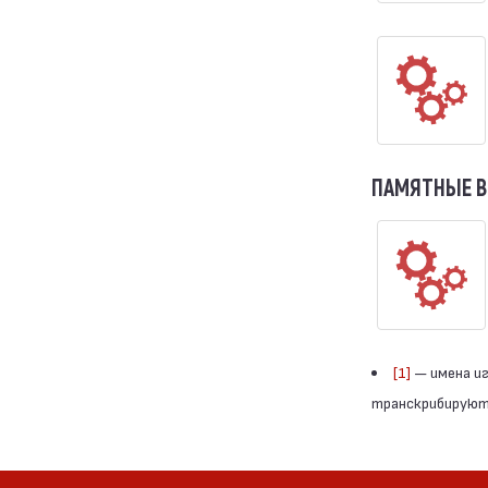
ПАМЯТНЫЕ 
[1]
— имена иг
транскрибируютс