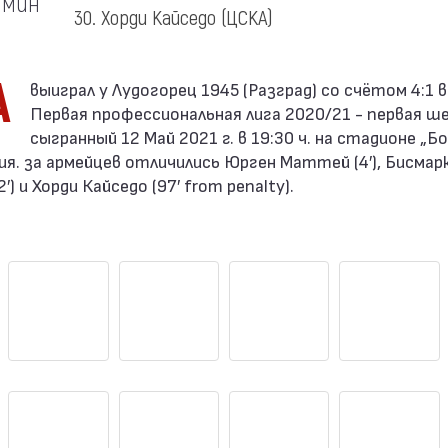
мин
30. Хорди Кайседо
(ЦСКА)
А
Первая профессиональная лига 2020/21 - первая ш
сыгранный 12 Май 2021 г. в 19:30 ч. на стадионе „Б
ия. за армейцев отличились Юрген Маттей (4′), Бисмарк 
′) и Хорди Кайседо (97′ from penalty).