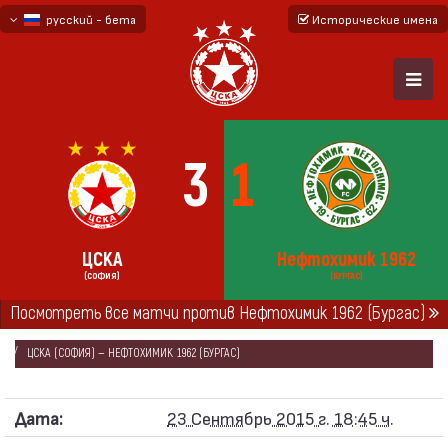
русский - бета
Исторические имена
български
English - beta
3
1
ЦСКА
Нефтохимик 1962
(СОФИЯ)
(БУРГАС)
Посмотреть все матчи против Нефтохимик 1962 (Бургас)
ГЛАВНАЯ
СЕЗОНЫ
2015/16
КУБОК БОЛГАРИИ 2015/16
ЦСКА (СОФИЯ) — НЕФТОХИМИК 1962 (БУРГАС)
Дата:
23 Сентябрь 2015 г. 18:45 ч.