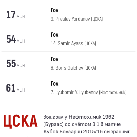
Гол
17
мин
9. Preslav Yordanov
(ЦСКА)
Гол
54
мин
14. Samir Ayass
(ЦСКА)
Гол
55
мин
8. Boris Galchev
(ЦСКА)
Гол
61
мин
7. Lyubomir Y. Lyubenov
(Нефтохимик)
ЦСКА
(Бургас) со счётом 3:1 в матче
Кубок Болгарии 2015/16 сыгранный