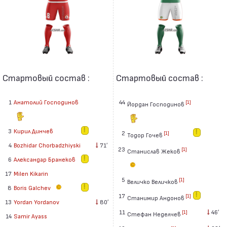
Стартовый состав :
Стартовый состав :
1
Анатолий Господинов
44
[1]
Йордан Господинов
3
Кирил Динчев
2
[1]
Тодор Гочев
4
Bozhidar Chorbadzhiyski
71′
23
[1]
Станислав Жеков
6
Александар Бранеков
17
Milen Kikarin
5
[1]
Величко Величков
8
Boris Galchev
17
[1]
Станимир Андонов
13
Yordan Yordanov
80′
11
46′
[1]
Стефан Неделчев
14
Samir Ayass