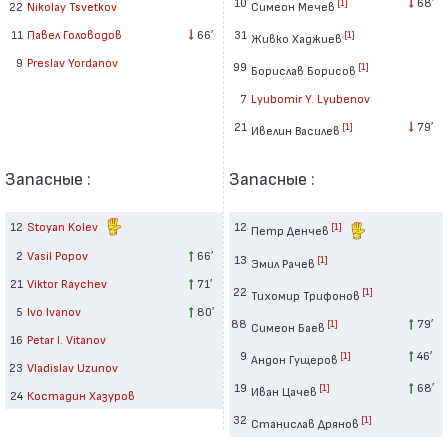
10
68′
[1]
Симеон Мечев
22
Nikolay Tsvetkov
31
11
Павел Головодов
66′
[1]
Живко Хаджиев
9
Preslav Yordanov
99
[1]
Борислав Борисов
7
Lyubomir Y. Lyubenov
21
79′
[1]
Ивелин Василев
Запасные :
Запасные :
12
Stoyan Kolev
12
[1]
Петр Денчев
2
Vasil Popov
66′
13
[1]
Эмил Рачев
21
Viktor Raychev
71′
22
[1]
Тихомир Трифонов
5
Ivo Ivanov
80′
88
79′
[1]
Симеон Баев
16
Petar I. Vitanov
9
46′
[1]
Андон Гущеров
23
Vladislav Uzunov
19
68′
[1]
Иван Цачев
24
Костадин Хазуров
32
[1]
Станислав Дрянов