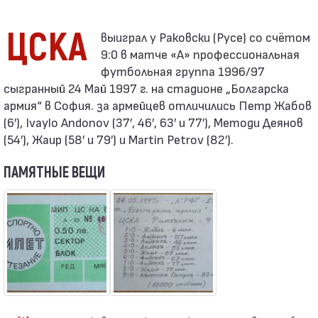
ЦСКА
9:0 в матче «А» профессиональная
футбольная группа 1996/97
сыгранный 24 Май 1997 г. на стадионе „Болгарска
армия“ в София. за армейцев отличились Петр Жабов
(6′), Ivaylo Andonov (37′, 46′, 63′ и 77′), Методи Деянов
(54′), Жаир (58′ и 79′) и Martin Petrov (82′).
ПАМЯТНЫЕ ВЕЩИ