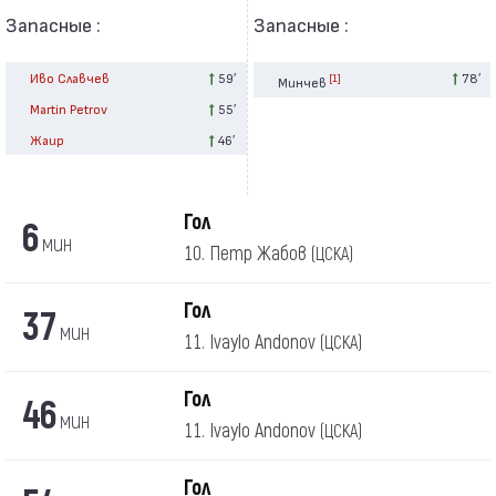
Запасные :
Запасные :
Иво Славчев
59′
78′
[1]
Минчев
Martin Petrov
55′
Жаир
46′
Гол
6
мин
10. Петр Жабов
(ЦСКА)
Гол
37
мин
11. Ivaylo Andonov
(ЦСКА)
Гол
46
мин
11. Ivaylo Andonov
(ЦСКА)
Гол