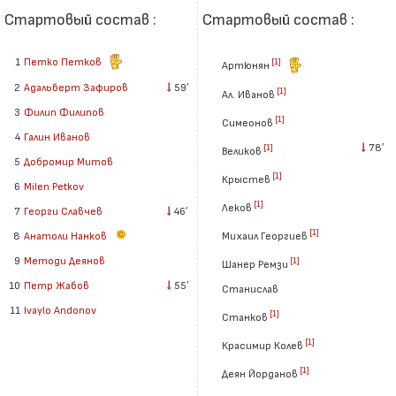
Стартовый состав :
Стартовый состав :
1
Петко Петков
[1]
Артюнян
2
Адальберт Зафиров
59′
[1]
Ал. Иванов
3
Филип Филипов
[1]
Симеонов
4
Галин Иванов
78′
[1]
Великов
5
Добромир Митов
[1]
Крыстев
6
Milen Petkov
[1]
Леков
7
Георги Славчев
46′
[1]
8
Анатоли Нанков
Михаил Георгиев
9
Методи Деянов
[1]
Шанер Ремзи
10
Петр Жабов
55′
Станислав
11
Ivaylo Andonov
[1]
Станков
[1]
Красимир Колев
[1]
Деян Йорданов