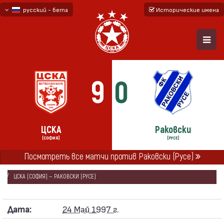
русский - бета
Исторические имена
български
English - beta
9
0
ЦСКА
Раковски
(СОФИЯ)
(РУСЕ)
ГЛАВНАЯ
СЕЗОНЫ
1996/97
Посмотреть все матчи против Раковски (Русе)
«А» ПРОФЕССИОНАЛЬНАЯ ФУТБОЛЬНАЯ ГРУППА 1996/97
ЦСКА (СОФИЯ) — РАКОВСКИ (РУСЕ)
Дата:
24 Май 1997 г.