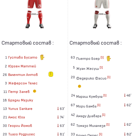
Стартовый состав :
Стартовый состав :
1
Густаво Бусато
63
[1]
Пиетро Боер
2
Юрген Маттей
5
[1]
Жуан Жесуш
26
Валентин Антов
20
[1]
Федерико Фасио
3
Жеферсон Телес
11
Петр Занев
24
46′
[1]
Мараш Кумбула
18
Брэдли Мазику
67
62′
[1]
Мори Бамба
13
Yunus Sankare
63′
42
[1]
Амаду Диавара
21
Амос Юга
74′
62
62′
[1]
Томазо Миланезе
30
Георги Йомов
63′
33
82′
20
Тиаго Родригес
81′
[1]
Бруно Перес