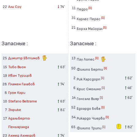
22
Али Соу
74′
11
[1]
Педро
31
[1]
Карлес Перес
21
[1]
Борха Майорал
Запасные :
Запасные :
25
Димитр Евтимов
13
[1]
Пау Лопес
15
Тибо Вьон
63′
50
[1]
Филипо Берти
19
Иван Турицов
2
62′
[1]
Рик Карсдорп
28
Пламен Галабов
74′
6
46′
[1]
Крис Смолинг
8
Грэм Кэри
14
62′
[1]
Гонсало Вияр
10
Stefano Beltrame
63′
52
[1]
Едоардо Бове
7
Энрике
81′
54
[1]
17
Адальберто
Рикардо Чиерво
Пеньяранда
65
82′
[1]
Филипо Трипи
23
Ахмед Ахмедов
74′