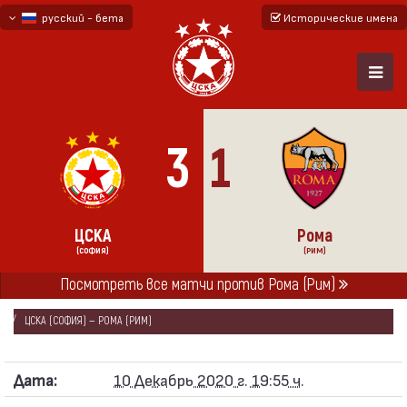
русский - бета
Исторические имена
български
English - beta
3
1
ЦСКА
Рома
(СОФИЯ)
(РИМ)
Посмотреть все матчи против Рома (Рим)
ГЛАВНАЯ
СЕЗОНЫ
2020/21
ЛИГА ЕВРОПЫ 2020/21 - ГРУППА «A»
ЦСКА (СОФИЯ) — РОМА (РИМ)
Дата:
10 Декабрь 2020 г. 19:55 ч.