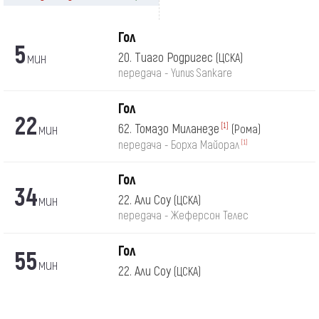
Гол
5
мин
20. Тиаго Родригес
(ЦСКА)
передача - Yunus Sankare
Гол
22
мин
62. Томазо Миланезе
[1]
(Рома)
[1]
передача - Борха Майорал
Гол
34
мин
22. Али Соу
(ЦСКА)
передача - Жеферсон Телес
Гол
55
мин
22. Али Соу
(ЦСКА)