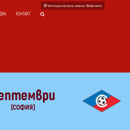
Исторические имена
: Включено
ДИА
КОНТАКТ
ептември
(СОФИЯ)