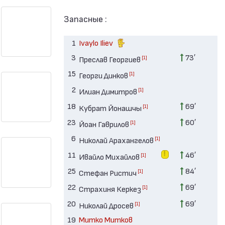
Запасные :
1
Ivaylo Iliev
3
73′
[1]
Преслав Георгиев
15
[1]
Георги Динков
2
[1]
Илиан Димитров
18
69′
[1]
Кубрат Йонашчы
23
60′
[1]
Йоан Гаврилов
6
[1]
Николай Арахангелов
11
46′
[1]
Ивайло Михайлов
25
84′
[1]
Стефан Ристич
22
69′
[1]
Страхиня Керкез
20
69′
[1]
Николай Дросев
19
Митко Митков