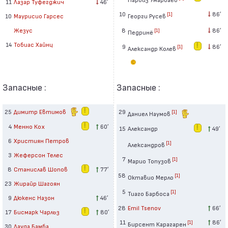
11
Лазар Туфегджич
46′
10
86′
[1]
Георги Русев
10
Маурисио Гарсес
8
86′
Жезус
[1]
Педринё
14
Тобиас Хайнц
9
86′
[1]
Александр Колев
Запасные :
Запасные :
25
Димитр Евтимов
29
[1]
Даниел Наумов
4
Менно Кох
60′
15
Александр
49′
6
Християн Петров
[1]
Александров
3
Жеферсон Телес
7
[1]
Марио Топузов
8
Станислав Шопов
77′
58
[1]
Октавио Мерло
23
Жирайр Шагоян
5
[1]
Тиаго Барбоса
9
Дюкенс Назон
46′
28
Emil Tsenov
66′
17
Бисмарк Чарльз
80′
11
86′
[1]
Бирсент Карагарен
30
Дауда Бамба