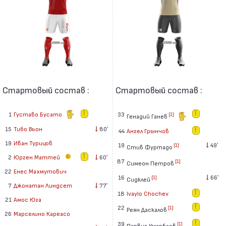
Стартовый состав :
Стартовый состав :
1
Густаво Бусато
33
[1]
Генадий Ганев
15
Тибо Вьон
80′
44
Ангел Грынчов
19
Иван Турицов
19
49′
[1]
Стив Фуртадо
2
Юрген Маттей
60′
87
[1]
Симеон Петров
22
Енес Махмутович
16
66′
[1]
Сидклей
7
Джонатан Линдсет
77′
18
Ivaylo Chochev
21
Амос Юга
22
[1]
Реян Даскалов
26
Марселино Кареасо
39
[1]
Парвиз Умарбаев