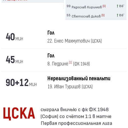
99
86′
[1]
Радослав Кириллов
55
86′
[1]
Светослав Диков
Гол
40
мин
22. Енес Махмутович
(ЦСКА)
Гол
45
мин
8. Педринё
[1]
(ФК 1948)
Нереализованный пенальти
90+12
мин
19. Иван Турицов
(ЦСКА)
ЦСКА
(София) со счётом 1:1 в матче
Первая профессиональная лига