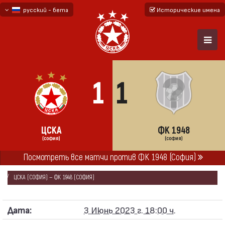
русский - бета
Исторические имена
български
English - beta
1
1
ЦСКА
ФК 1948
(СОФИЯ)
(СОФИЯ)
ГЛАВНАЯ
СЕЗОНЫ
2022/23
Посмотреть все матчи против ФК 1948 (София)
ПЕРВАЯ ПРОФЕССИОНАЛЬНАЯ ЛИГА 2022/23 - ПЕРВАЯ ШЕСТЁРКА
ЦСКА (СОФИЯ) — ФК 1948 (СОФИЯ)
Дата:
3 Июнь 2023 г. 18:00 ч.