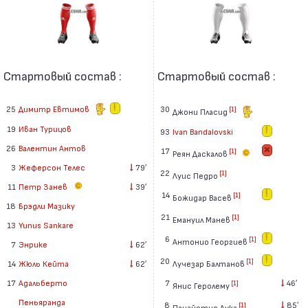
Стартовый состав :
Стартовый состав :
25
Димитр Евтимов
30
[1]
Джони Пласид
19
Иван Турицов
93
Ivan Bandalovski
26
Валентин Антов
17
[1]
Реян Даскалов
3
Жеферсон Телес
79′
22
[1]
Луис Педро
11
Петр Занев
39′
14
[1]
Божидар Васев
18
Брэдли Мазику
21
[1]
Емануил Манев
13
Yunus Sankare
6
[1]
Антонио Георгиев
7
Энрике
62′
20
[1]
Лучезар Балтанов
14
Жюль Кейта
62′
7
46′
17
Адальберто
[1]
Янис Геролему
Пеньяранда
8
85′
[1]
Панайотис Лука