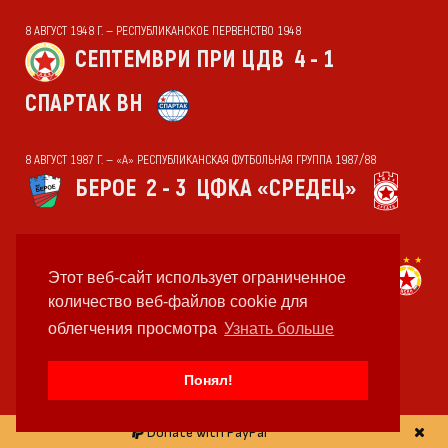
8 АВГУСТ 1948 Г. — РЕСПУБЛИКАНСКОЕ ПЕРВЕНСТВО 1948
СЕПТЕМВРИ ПРИ ЦДВ
4 - 1
СПАРТАК ВН
8 АВГУСТ 1987 Г. — «А» РЕСПУБЛИКАНСКАЯ ФУТБОЛЬНАЯ ГРУППА 1987/88
БЕРОЕ
2 - 3
ЦФКА «СРЕДЕЦ»
8 АВГУСТ 2012 Г. —
СЛИВНИШКИ ГЕРОЙ
0 - 1
ЦСКА
Этот веб-сайт использует ограниченное
количество веб-файлов cookie для
облегчения просмотра
Узнать больше
8 АВГУСТ 1972 Г. — ТОВАРИЩЕСКИЕ МАТЧИ 1972/73
ЦСКА „СЕПТ. ЗНАМЕ“
2 - 1
Понял!
ВАРДАР
Donate with PayPal