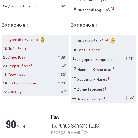
24
Джером Синклер
62′
9
[1]
Мирослав Будинов
Запасные :
Запасные :
1
Густаво Бусато
1
[1]
Михаил Иванов
15
Тибо Вьон
10
Boris Galchev
21
Амос Юга
39′
11
46′
[1]
Андерсон Кордейро
23
Георги Йомов
62′
3
[1]
Мартин Кавдански
8
Грэм Кэри
62′
12
[1]
Християн Чипев
10
Stefano Beltrame
79′
4
[1]
Дилян Георгиев
22
Али Соу
62′
44
85′
[1]
Тома Ушагелов
Гол
90
мин
13. Yunus Sankare
(ЦСКА)
передача - Али Соу