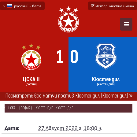
русский - бета
Исторические имена
български
English - beta
1
0
ЦСКА II
Кюстендил
(СОФИЯ)
(КЮСТЕНДИЛ)
ГЛАВНАЯ
СЕЗОНЫ
2022/23
Посмотреть все матчи против Кюстендил (Кюстендил)
ЮГО-ЗАПАДНАЯ ТРЕТЬЯ ЛИГА 2022/23 — ГРУППА „Б“
ЦСКА II (СОФИЯ) — КЮСТЕНДИЛ (КЮСТЕНДИЛ)
Дата:
27 Август 2022 г. 18:00 ч.