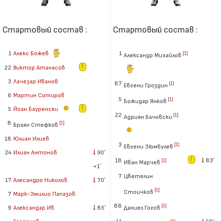
Стартовый состав :
Стартовый состав :
1
Алекс Божев
1
[1]
Александр Михайлов
22
Виктор Атанасов
3
Лачезар Иванов
87
[1]
Евгени Гроздин
6
Мартин Сотиров
5
[1]
Божидар Янков
5
Йоан Бауренски
22
[1]
Адриян Бачовски
8
[1]
Браян Стефков
18
Юлиан Илиев
3
[1]
Евгени Зюмбулев
24
Илиан Антонов
90′
18
83′
[1]
Иван Марчев
+1′
7
Цветелин
17
Алесандро Николов
70′
[1]
Стоичков
7
Марк-Эмилио Папазов
88
[1]
Даниел Гогов
9
Александар Ив.
85′
11
68′
Георгиев
[1]