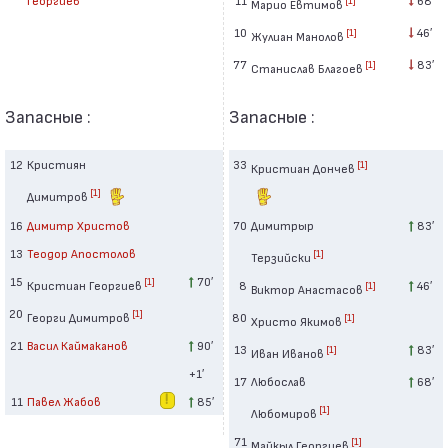
Марио Евтимов
10
46′
[1]
Жулиан Манолов
77
83′
[1]
Станислав Благоев
Запасные :
Запасные :
12
Кристиян
33
[1]
Кристиан Дончев
[1]
Димитров
16
Димитр Христов
70
Димитрыр
83′
13
Теодор Апостолов
[1]
Терзийски
15
70′
[1]
Кристиан Георгиев
8
46′
[1]
Виктор Анастасов
20
[1]
Георги Димитров
80
[1]
Христо Якимов
21
Васил Каймаканов
90′
13
83′
[1]
Иван Иванов
+1′
17
Любослав
68′
11
Павел Жабов
85′
[1]
Любомиров
71
[1]
Майкыл Георгиев