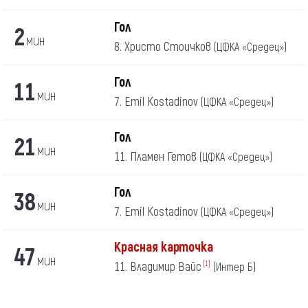
Гол
2
мин
8. Христо Стоичков
(ЦФКА «Средец»)
Гол
11
мин
7. Emil Kostadinov
(ЦФКА «Средец»)
Гол
21
мин
11. Пламен Гетов
(ЦФКА «Средец»)
Гол
38
мин
7. Emil Kostadinov
(ЦФКА «Средец»)
Красная карточка
47
мин
11. Владимир Вайс
[1]
(Интер Б)