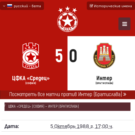
русский - бета
Исторические имена
български
English - beta
5
0
ЦФКА «Средец»
Интер
(СОФИЯ)
(БРАТИСЛАВА)
Посмотреть все матчи против Интер (Братислава)
ГЛАВНАЯ
СЕЗОНЫ
1988/89
КУБОК ОБЛАДАТЕЛЕЙ КУБКОВ 1989/89
ЦФКА «СРЕДЕЦ» (СОФИЯ) — ИНТЕР (БРАТИСЛАВА)
Дата:
5 Октябрь 1988 г. 17:00 ч.