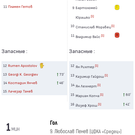
11
Пламен Гетов
9
Бартоломей
[1]
Юрашко
10
[1]
Станислав Моравец
11
[1]
Владимир Вайс
Запасные :
Запасные :
12
Rumen Apostolov
12
[1]
Ян Рихтер
13
Georgi K. Georgiev
73′
13
[1]
Казимир Гайдош
14
Костадин Янчев
46′
14
[1]
Ян Лехнерт
15
Лачезар Танев
15
80′
[1]
Мариан Копча
16
41′
[1]
Йозеф Хрош
Гол
1
мин
9. Любослав Пенев
(ЦФКА «Средец»)