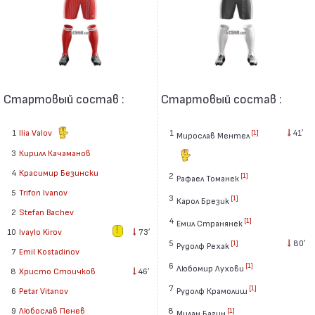
Стартовый состав :
Стартовый состав :
1
Ilia Valov
1
41′
[1]
Мирослав Ментел
3
Кирилл Качаманов
4
Красимир Безински
2
[1]
Рафаел Томанек
5
Trifon Ivanov
3
[1]
Карол Брезик
2
Stefan Bachev
4
[1]
Eмил Странянек
10
Ivaylo Kirov
73′
5
80′
[1]
Рудолф Рехак
7
Emil Kostadinov
6
[1]
Любомир Лухови
8
Христо Стоичков
46′
7
[1]
6
Petar Vitanov
Рудолф Крамолиш
9
Любослав Пенев
8
[1]
Милан Багин