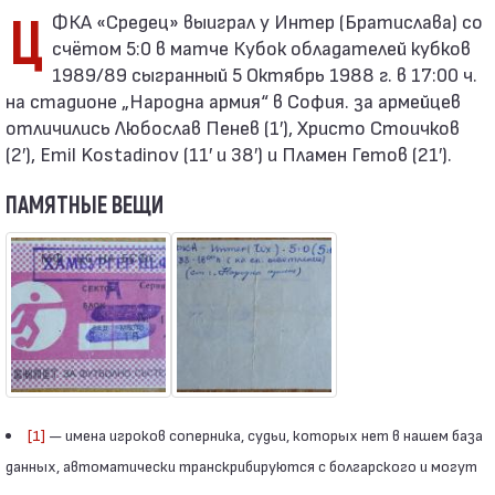
ЦФКА «Средец» выиграл у Интер (Братислава) со
счётом 5:0 в матче Кубок обладателей кубков
1989/89 сыгранный 5 Октябрь 1988 г. в 17:00 ч.
на стадионе „Народна армия“ в София. за армейцев
отличились Любослав Пенев (1′), Христо Стоичков
(2′), Emil Kostadinov (11′ и 38′) и Пламен Гетов (21′).
ПАМЯТНЫЕ ВЕЩИ
[1]
— имена игроков соперника, судьи, которых нет в нашем база
данных, автоматически транскрибируются с болгарского и могут