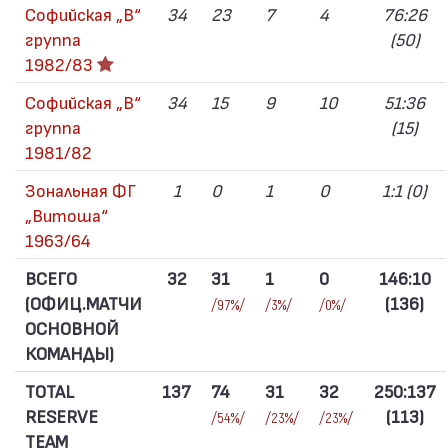
Софийская „В“
34
23
7
4
76:26
группа
(50)
1982/83
Софийская „В“
34
15
9
10
51:36
группа
(15)
1981/82
Зональная ФГ
1
0
1
0
1:1 (0)
„Витоша“
1963/64
ВСЕГО
32
31
1
0
146:10
(ОФИЦ.МАТЧИ
(136)
/97%/
/3%/
/0%/
ОСНОВНОЙ
КОМАНДЫ)
TOTAL
137
74
31
32
250:137
RESERVE
(113)
/54%/
/23%/
/23%/
TEAM