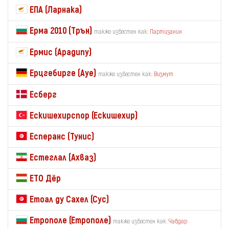
ЕПА (Ларнака)
Ерма 2010 (Трън)
также известен как:
Партизанин
Ермис (Арадипу)
Ерцгебирге (Ауе)
также известен как:
Визмут
Есберг
Ескишехирспор (Ескишехир)
Есперанс (Тунис)
Естеглал (Ахваз)
ЕТО Дёр
Етоал ду Сахел (Сус)
Етрополе (Етрополе)
также известен как:
Чавдар