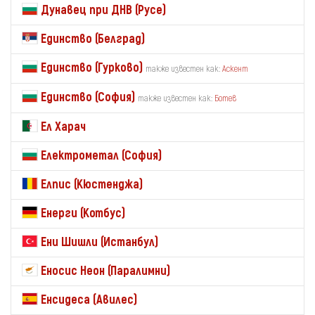
Дунавец при ДНВ (Русе)
Единство (Белград)
Единство (Гурково)
также известен как:
Аскент
Единство (София)
также известен как:
Ботев
Ел Харач
Електрометал (София)
Елпис (Кюстенджа)
Енерги (Котбус)
Ени Шишли (Истанбул)
Еносис Неон (Паралимни)
Енсидеса (Авилес)