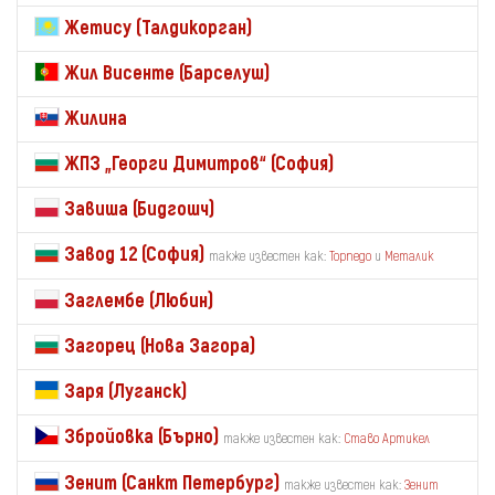
Жетису (Талдикорган)
Жил Висенте (Барселуш)
Жилина
ЖПЗ „Георги Димитров“ (София)
Завиша (Бидгошч)
Завод 12 (София)
также известен как:
Торпедо
и
Металик
Заглембе (Любин)
Загорец (Нова Загора)
Заря (Луганск)
Збройовка (Бърно)
также известен как:
Ставо Артикел
Зенит (Санкт Петербург)
также известен как:
Зенит