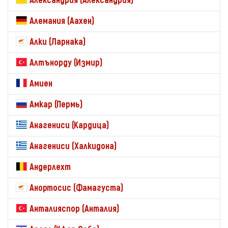
Александрия (Александрия)
Алемания (Аахен)
Алки (Ларнака)
Алтънорду (Измир)
Амиен
Амкар (Пермь)
Анагениси (Кардица)
Анагениси (Халкидона)
Андерлехт
Анортосис (Фамагуста)
Анталияспор (Анталия)