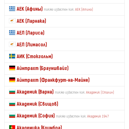
АЕК (Афины)
также известен как:
АЕК (Атина)
АЕК (Ларнака)
АЕЛ (Лариса)
АЕЛ (Лимасол)
АИК (Стокгольм)
Айнтрахт (Брауншвайг)
Айнтрахт (Франкфурт-на-Майне)
Академик (Варна)
также известен как:
Академик (Сталин)
Академик (Свищов)
Академик (София)
также известен как:
Академик 1947
Академика (Коимбра)