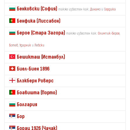
Бенковски (София)
также известен как:
Динамо
и
Сердика
Бенфика (Лиссабон)
Берое (Стара Загора)
также известен как:
Олимпик-Берое
,
Ботев
,
Ударник
и
Левски
Бешикташ (Истанбул)
Биел-Биен 1896
Блэкберн Роверс
Боавишта (Порто)
Болгария
Бор
Борац 1926 (Чачак)