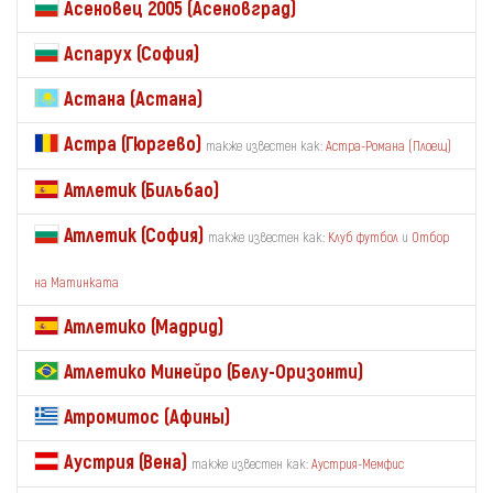
Асеновец 2005 (Асеновград)
Аспарух (София)
Астана (Астана)
Астра (Гюргево)
также известен как:
Астра-Романа (Плоещ)
Атлетик (Бильбао)
Атлетик (София)
также известен как:
Клуб футбол
и
Отбор
на Матинката
Атлетико (Мадрид)
Атлетико Минейро (Белу-Оризонти)
Атромитос (Афины)
Аустрия (Вена)
также известен как:
Аустрия-Мемфис