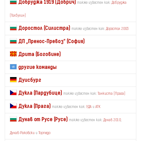
Добруджа 1919 (Добрич)
также известен как:
Добруджа
(Толбухин)
Доростол (Силистра)
также известен как:
Доростол 2003
ДП „Пренос-Превоз" (София)
Дрита (Боговине)
другие команды
Дуисбург
Дукла (Пардубице)
также известен как:
Танкиста (Прага)
Дукла (Прага)
также известен как:
УДА
и
АТК
Дунав от Русе (Русе)
также известен как:
Дунав 2010
,
Дунав-Раковски
и
Торпедо