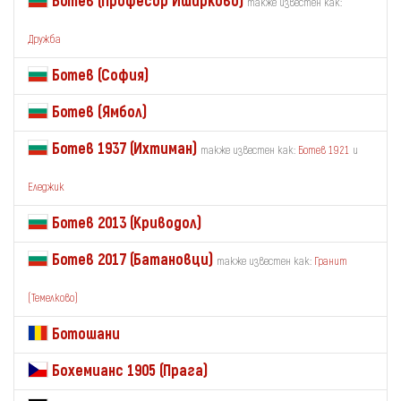
Ботев (Професор Иширково)
также известен как:
Дружба
Ботев (София)
Ботев (Ямбол)
Ботев 1937 (Ихтиман)
также известен как:
Ботев 1921
и
Еледжик
Ботев 2013 (Криводол)
Ботев 2017 (Батановци)
также известен как:
Гранит
(Темелково)
Ботошани
Бохемианс 1905 (Прага)