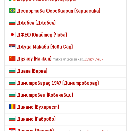
Деспортива Феровиария (Кариасика)
Джебел (Джебел)
ДЖЕФ Юнайтед (Чиба)
Джуда Макаби (Нови Сад)
Дзянсу (Нанкин)
также известен как:
Дзянсу Сунин
Диана (Варна)
Димитровград 1947 (Димитровград)
Димитровец (Ковачевци)
Динамо (Бухарест)
Динамо (Габрово)