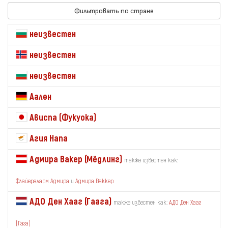
Фильтровать по стране
неизвестен
неизвестен
неизвестен
Аален
Ависпа (Фукуока)
Агия Напа
Адмира Вакер (Мёдлинг)
также известен как:
Флайераларм Адмира
и
Адмира Ваккер
АДО Ден Хааг (Гаага)
также известен как:
АДО Ден Хааг
(Гага)