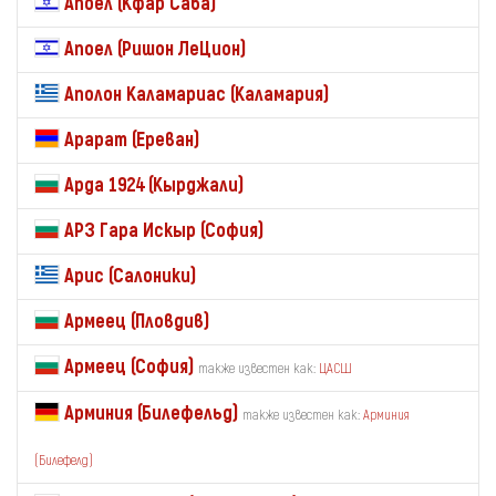
Апоел (Кфар Саба)
Апоел (Ришон ЛеЦион)
Аполон Каламариас (Каламария)
Арарат (Ереван)
Арда 1924 (Кырджали)
АРЗ Гара Искыр (София)
Арис (Салоники)
Армеец (Пловдив)
Армеец (София)
также известен как:
ЦАСШ
Арминия (Билефельд)
также известен как:
Арминия
(Билефелд)