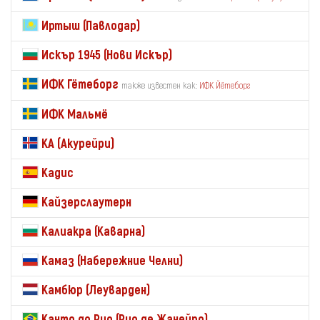
Иртыш (Павлодар)
Искър 1945 (Нови Искър)
ИФК Гётеборг
также известен как:
ИФК Йётеборг
ИФК Мальмё
КА (Акурейри)
Кадис
Кайзерслаутерн
Калиакра (Каварна)
Камаз (Набережние Челни)
Камбюр (Леуварден)
Канто до Рио (Рио де Жанейро)