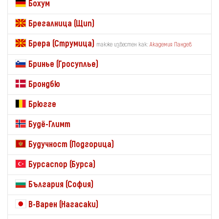
Бохум
Брегалница (Щип)
Брера (Струмица)
также известен как:
Академия Пандев
Бринье (Гросуплье)
Брондбю
Брюгге
Будё-Глимт
Будучност (Подгорица)
Бурсаспор (Бурса)
България (София)
В-Варен (Нагасаки)