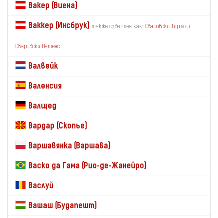
Вакер (Виена)
Ваккер (Инсбрук)
также известен как:
Сваровски Тироль
и
Сваровски Ватенс
Валвейк
Валенсия
Валщед
Вардар (Скопье)
Варшавянка (Варшава)
Васко да Гама (Рио-де-Жанейро)
Васлуй
Вашаш (Будапешт)