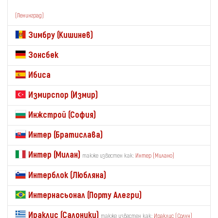
(Ленинград)
Зимбру (Кишинев)
Зонсбек
Ибиса
Измирспор (Измир)
Инжстрой (София)
Интер (Братислава)
Интер (Милан)
также известен как:
Интер (Милано)
Интерблок (Любляна)
Интернасьонал (Порту Алегри)
Ираклис (Салоники)
также известен как:
Ираклис (Солун)