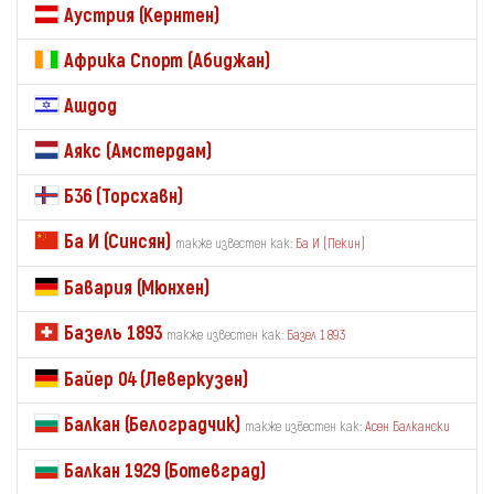
Аустрия (Кернтен)
Африка Спорт (Абиджан)
Ашдод
Аякс (Амстердам)
Б36 (Торсхавн)
Ба И (Синсян)
также известен как:
Ба И (Пекин)
Бавария (Мюнхен)
Базель 1893
также известен как:
Базел 1893
Байер 04 (Леверкузен)
Балкан (Белоградчик)
также известен как:
Асен Балкански
Балкан 1929 (Ботевград)