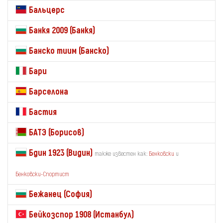
Бальцерс
Банкя 2009 (Банкя)
Банско тиим (Банско)
Бари
Барселона
Бастия
БАТЭ (Борисов)
Бдин 1923 (Видин)
также известен как:
Бенковски
и
Бенковски-Спортист
Бежанец (София)
Бейкозспор 1908 (Истанбул)