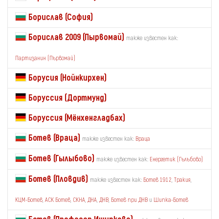
Борислав (София)
Борислав 2009 (Пырвомай)
также известен как:
Партизанин (Първомай)
Борусия (Нойнкирхен)
Боруссия (Дортмунд)
Боруссия (Мёнхенгладбах)
Ботев (Враца)
также известен как:
Враца
Ботев (Гылыбово)
также известен как:
Енергетик (Гълъбово)
Ботев (Пловдив)
также известен как:
Ботев 1912
,
Тракия
,
КЦМ-Ботев
,
АСК Ботев
,
СКНА
,
ДНА
,
ДНВ
,
Ботев при ДНВ
и
Шипка-Ботев