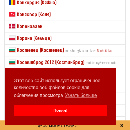
Конкордия (Кяжна)
Коняспор (Коня)
Копенгаген
Корона (Кельце)
Костенец (Костенец)
также известен как:
Бенковски
Костинброд 2012 (Костинброд)
также известен как:
Бенковски (Обединение)
Этот веб-сайт использует ограниченное
Кошице
количество веб-файлов cookie для
облегчения просмотра
Узнать больше
Краковия (Краков)
Красава ЕНИ (Ипсонас)
Понял!
Краснодар
Donate with PayPal