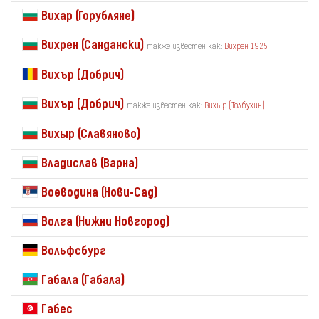
Вихар (Горубляне)
Вихрен (Сандански)
также известен как:
Вихрен 1925
Вихър (Добрич)
Вихър (Добрич)
также известен как:
Вихыр (Толбухин)
Вихыр (Славяново)
Владислав (Варна)
Воеводина (Нови-Сад)
Волга (Нижни Новгород)
Вольфсбург
Габала (Габала)
Габес