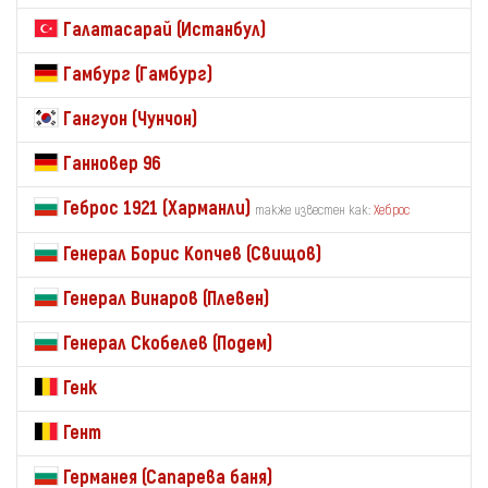
Галатасарай (Истанбул)
Гамбург (Гамбург)
Гангуон (Чунчон)
Ганновер 96
Геброс 1921 (Харманли)
также известен как:
Хеброс
Генерал Борис Копчев (Свищов)
Генерал Винаров (Плевен)
Генерал Скобелев (Подем)
Генк
Гент
Германея (Сапарева баня)