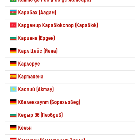
Карабах (Агдам)
Кардемир Карабюкспор (Карабюк)
Кариана (Ерден)
Карл Цайс (Йена)
Карлсруе
Картахена
Каспий (Актау)
Квеленхаупт (Борнхьовед)
Кедыр 96 (Пловдив)
Кёльн