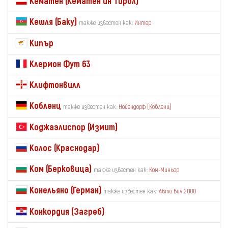
Кематен (Кематен ин Тирол)
Кешля (Баку)
также известен как:
Интер
Кипър
Клермон Фут 63
Клифтонвилл
Кобленц
также известен как:
Нойендорф (Кобленц)
Коджаэлиспор (Измит)
Колос (Краснодар)
Ком (Берковица)
также известен как:
Ком-Миньор
Конельяно (Герман)
также известен как:
Авто Бил 2000
Конкордия (Загреб)