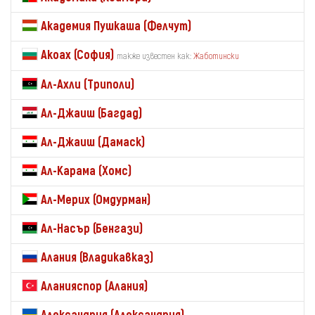
Академия Пушкаша (Фелчут)
Акоах (София)
также известен как:
Жаботински
Ал-Ахли (Триполи)
Ал-Джаиш (Багдад)
Ал-Джаиш (Дамаск)
Ал-Карама (Хомс)
Ал-Мерих (Омдурман)
Ал-Насър (Бенгази)
Алания (Владикавказ)
Аланияспор (Алания)