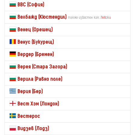
ВВС (София)
Велбажд (Кюстендил)
также известен как:
Левски
Венец (Орешец)
Венус (Букурещ)
Вердер (Бремен)
Верея (Стара Загора)
Верила (Равно поле)
Верия (Бер)
Вест Хэм (Лондон)
Вестерос
Видзев (Лодз)