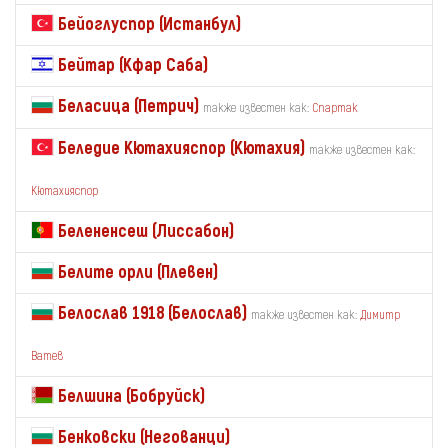
Бейоглуспор (Истанбул)
Бейтар (Кфар Саба)
Беласица (Петрич)
также известен как:
Спартак
Беледие Кютахияспор (Кютахия)
также известен как:
Кютахияспор
Белененсеш (Лиссабон)
Белите орли (Плевен)
Белослав 1918 (Белослав)
также известен как:
Димитр
Ватев
Белшина (Бобруйск)
Бенковски (Негованци)