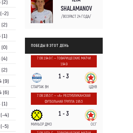
 (2)
SHALAMANOV
 (-2)
/ВОЗРАСТ: 24 ГОДА/
 (2)
 (1)
ПОБЕДЫ В ЭТОТ ДЕНЬ
 (0)
 (4)
7.08.1949 Г. — ТОВАРИЩЕСКИЕ МАТЧИ
1949
 (2)
1 - 3
4 (9)
СПАРТАК ВН
ЦДНВ
4 (6)
7.08.1953 Г. — «А» РЕСПУБЛИКАНСКАЯ
ФУТБОЛЬНАЯ ГРУППА 1953
 (1)
1 - 3
 (-4)
МИНЬОР ДМО
ОСГ
 (-5)