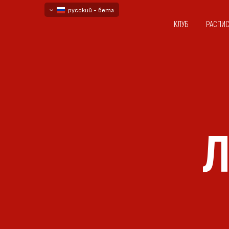
русский - бета
КЛУБ
РАСПИ
български
English - beta
Л