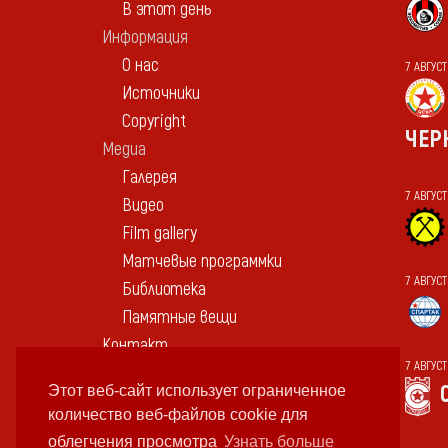
В этот день
Информация
О нас
7 АВГУС
Источники
Copyright
ЧЕР
Медиа
Галерея
7 АВГУС
Видео
Film gallery
Матчевые программки
7 АВГУС
Библиотека
Памятные вещи
Контакт
7 АВГУС
Этот веб-сайт использует ограниченное
количество веб-файлов cookie для
облегчения просмотра
Узнать больше