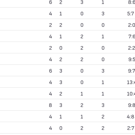
6
2
3
1
8:6
4
1
0
3
5:7
2
2
0
0
2:0
4
1
2
1
7:6
2
0
2
0
2:2
4
2
2
0
9:5
6
3
0
3
9:7
4
3
0
1
13:
4
2
1
1
10:
8
3
2
3
9:8
4
1
1
2
4:8
4
0
2
2
2:7