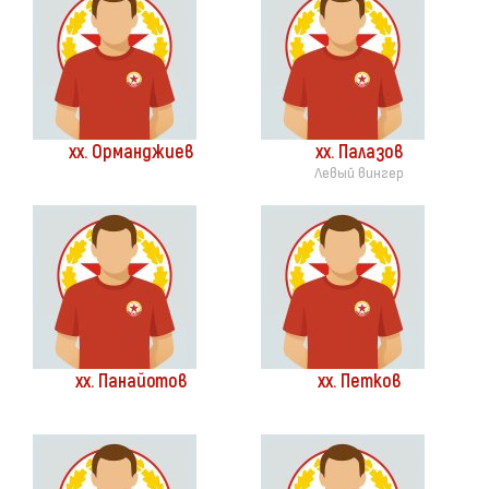
хх. Орманджиев
хх. Палазов
Левый вингер
хх. Панайотов
хх. Петков