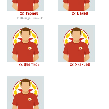
хх. Търпев
хх. Цанев
Правый защитник
хх. Цветков
хх. Янакиев