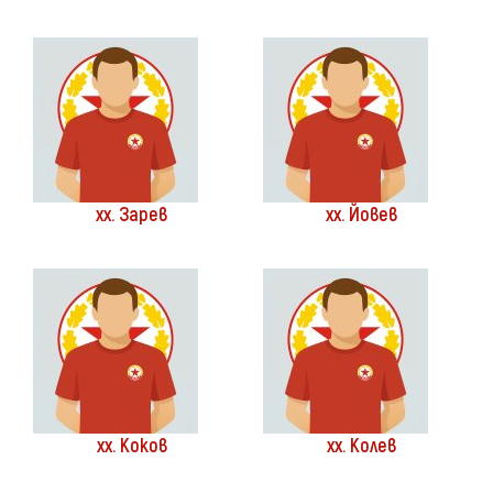
хх. Зарев
хх. Йовев
хх. Коков
хх. Колев