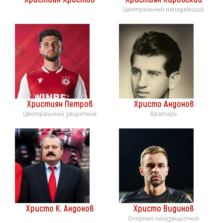
Центральный нападающий
Християн Петров
Христо Андонов
Центральный защитник
Вратарь
Христо К. Андонов
Христо Видинов
Опорный полузащитник