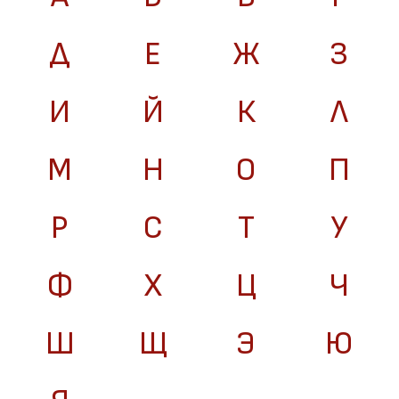
Д
Е
Ж
З
И
Й
К
Л
М
Н
О
П
Р
С
Т
У
Ф
Х
Ц
Ч
Ш
Щ
Э
Ю
Я