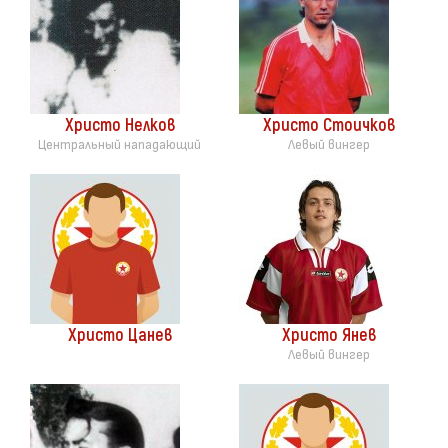
Христо Нелков
Христо Стоичков
Центральный нападающий
Левый вингер
Христо Цанев
Христо Янев
Левый вингер