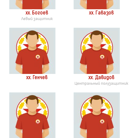
хх. Богоев
хх. Гавазов
Левый защитник
хх. Генчев
хх. Давидов
Центральный полузащитник