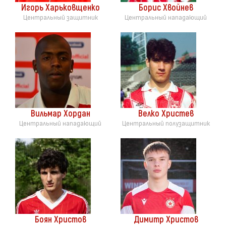
Игорь Харьковщенко
Борис Хвойнев
Центральный защитник
Центральный нападающий
Вильмар Хордан
Велко Христев
Центральный нападающий
Центральный полузащитник
Боян Христов
Димитр Христов