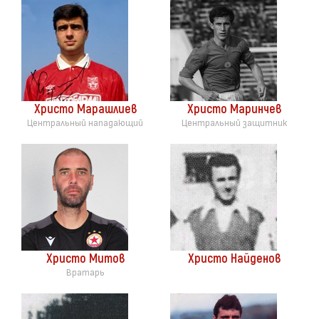
Христо Марашлиев
Христо Маринчев
Центральный нападающий
Центральный защитник
Христо Митов
Христо Найденов
Вратарь