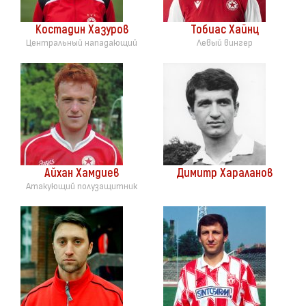
Костадин Хазуров
Тобиас Хайнц
Центральный нападающий
Левый вингер
Айхан Хамдиев
Димитр Хараланов
Атакующий полузащитник