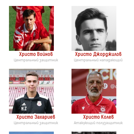
Христо Войнов
Христо Джорджилов
Центральный защитник
Центральный нападающий
Христо Захариев
Христо Колев
Центральный защитник
Атакующий полузащитник