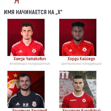
ИМЯ НАЧИНАЕТСЯ НА „Х”
Хамза Чатакович
Хорди Кайседо
Атакующий полузащитник
Центральный нападающий
Христиан Христов
Християн Кировский