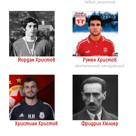
Левый защитник
Йордан Христов
Румен Христов
Центральный нападающий
Христиан Христов
Фридрих Хюллер