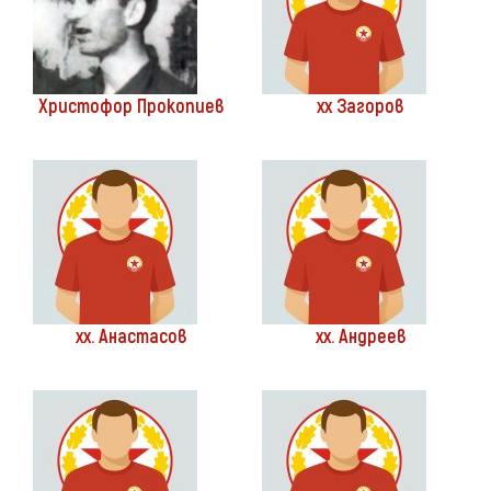
Христофор Прокопиев
хх Загоров
хх. Анастасов
хх. Андреев