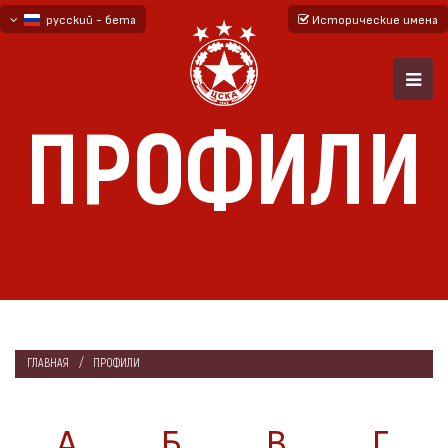
русский - бета
Исторические имена
български
English - beta
ПРОФИЛИ
ГЛАВНАЯ
ПРОФИЛИ
А
Б
В
Г