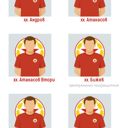
хх. Андров
хх. Атанасов
хх. Атанасов Втори
хх. Бижев
Центральный полузащитник