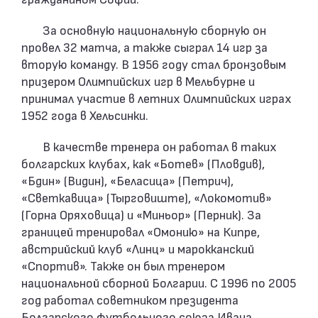
За основную национальную сборную он
провел 32 матча, а также сыграл 14 игр за
вторую команду. В 1956 году стал бронзовым
призером Олимпийских игр в Мельбурне и
принимал участие в летних Олимпийских играх
1952 года в Хельсинки.
В качестве тренера он работал в таких
болгарских клубах, как «Ботев» (Пловдив),
«Бдин» (Видин), «Беласица» (Петрич),
«Светкавица» (Тырговиште), «Локомотив»
(Горна Оряховица) и «Миньор» (Перник). За
границей тренировал «Омонию» на Кипре,
австрийский клуб «Линц» и марокканский
«Спортив». Также он был тренером
национальной сборной Болгарии. С 1996 по 2005
год работал советником президента
Болгарского футбольного союза Ивана