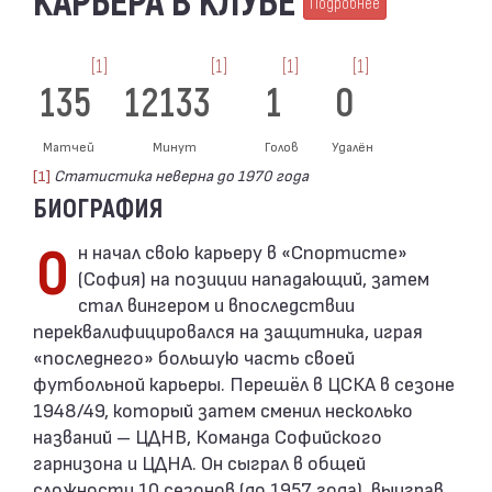
КАРЬЕРА В КЛУБЕ
Подробнее
[1]
[1]
[1]
[1]
135
12133
1
0
Матчей
Минут
Голов
Удалён
[1]
Статистика неверна до 1970 года
БИОГРАФИЯ
Он начал свою карьеру в «Спортисте»
(София) на позиции нападающий, затем
стал вингером и впоследствии
переквалифицировался на защитника, играя
«последнего» большую часть своей
футбольной карьеры. Перешёл в ЦСКА в сезоне
1948/49, который затем сменил несколько
названий – ЦДНВ, Команда Софийского
гарнизона и ЦДНА. Он сыграл в общей
сложности 10 сезонов (до 1957 года), выиграв