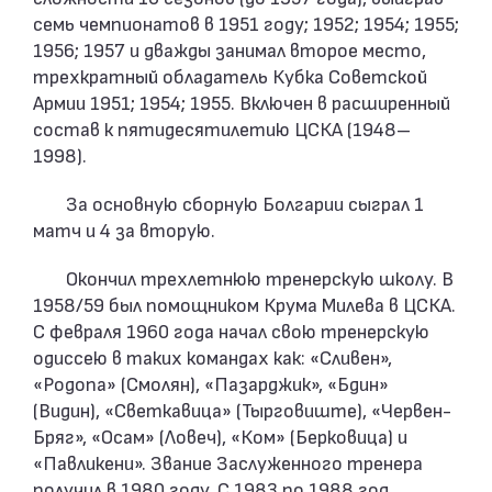
семь чемпионатов в 1951 году; 1952; 1954; 1955;
1956; 1957 и дважды занимал второе место,
трехкратный обладатель Кубка Советской
Армии 1951; 1954; 1955. Включен в расширенный
состав к пятидесятилетию ЦСКА (1948–
1998).
За основную сборную Болгарии сыграл 1
матч и 4 за вторую.
Окончил трехлетнюю тренерскую школу. В
1958/59 был помощником Крума Милева в ЦСКА.
С февраля 1960 года начал свою тренерскую
одиссею в таких командах как: «Сливен»,
«Родопа» (Смолян), «Пазарджик», «Бдин»
(Видин), «Светкавица» (Тырговиште), «Червен-
Бряг», «Осам» (Ловеч), «Ком» (Берковица) и
«Павликени». Звание Заслуженного тренера
получил в 1980 году. С 1983 по 1988 год