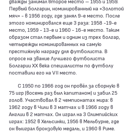
дважды занимал второе место – 1955 и 1959.
Первый болгарин, номинированный на «Золотой
мяч» - в 1956 году, где занял 9-е место. После
этого номинировался еще 3 раза: 1958 -19-е
место, 1959 - 13-е и 1960 - 16-е место. Таким
образом стал первым и одним из трех болгар,
четырежды номинированных на самую
престижную награду для футболиста. В
опросе на звание Лучшего футболиста
Болгарии ХХ века специалисты по футболу
поставили его на VII место.
С 1950 по 1966 год он провёл за сборную в
75 игр (восемь раз был капитаном) и забил 25
голов. Участвовал в 2 чемпионатах мира: в
1962 году в Чили в 3 матчах и в 1966 году в
Англии в 2 матчах. Он играл на 3 Олимпийских
играх: 1952 в Хельсинки, 1956 в Мельбурне, где
он выиграл бронзовую медаль, и 1960 в Риме.