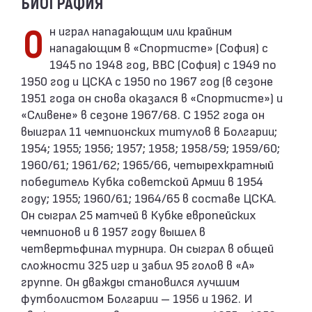
БИОГРАФИЯ
Он играл нападающим или крайним
нападающим в «Спортисте» (София) с
1945 по 1948 год, ВВС (София) с 1949 по
1950 год и ЦСКА с 1950 по 1967 год (в сезоне
1951 года он снова оказался в «Спортисте») и
«Сливене» в сезоне 1967/68. С 1952 года он
выиграл 11 чемпионских титулов в Болгарии;
1954; 1955; 1956; 1957; 1958; 1958/59; 1959/60;
1960/61; 1961/62; 1965/66, четырехкратный
победитель Кубка советской Армии в 1954
году; 1955; 1960/61; 1964/65 в составе ЦСКА.
Он сыграл 25 матчей в Кубке европейских
чемпионов и в 1957 году вышел в
четвертьфинал турнира. Он сыграл в общей
сложности 325 игр и забил 95 голов в «А»
группе. Он дважды становился лучшим
футболистом Болгарии – 1956 и 1962. И