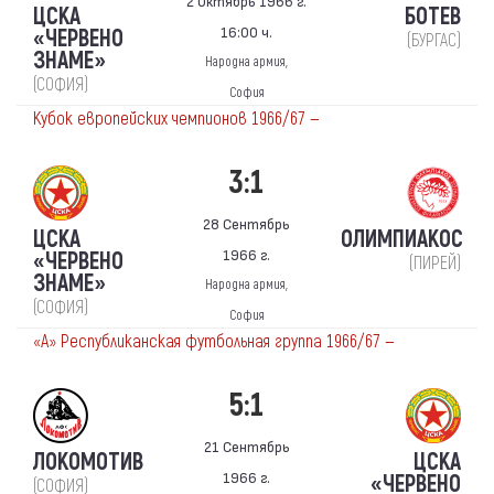
2 Октябрь 1966 г.
ЦСКА
БОТЕВ
16:00 ч.
«ЧЕРВЕНО
(БУРГАС)
ЗНАМЕ»
Народна армия,
(СОФИЯ)
София
Кубок европейских чемпионов 1966/67 —
3:1
28 Сентябрь
ЦСКА
ОЛИМПИАКОС
1966 г.
«ЧЕРВЕНО
(ПИРЕЙ)
ЗНАМЕ»
Народна армия,
(СОФИЯ)
София
«А» Республиканская футбольная группа 1966/67 —
5:1
21 Сентябрь
ЛОКОМОТИВ
ЦСКА
1966 г.
«ЧЕРВЕНО
(СОФИЯ)