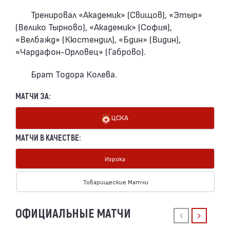
Тренировал «Академик» (Свищов), «Этыр»
(Велико Тырново), «Академик» (София),
«Велбажд» (Кюстендил), «Бдин» (Видин),
«Чардафон-Орловец» (Габрово).
Брат Тодора Колева.
МАТЧИ ЗА:
ЦСКА
МАТЧИ В КАЧЕСТВЕ:
Игрока
Товарищеские Матчи
ОФИЦИАЛЬНЫЕ МАТЧИ