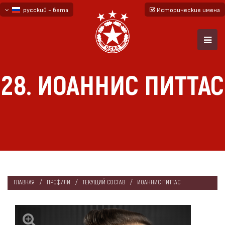
русский - бета
Исторические имена
български
English - beta
28. ИОАННИС ПИТТАС
ГЛАВНАЯ
ПРОФИЛИ
ТЕКУЩИЙ СОСТАВ
ИОАННИС ПИТТАС