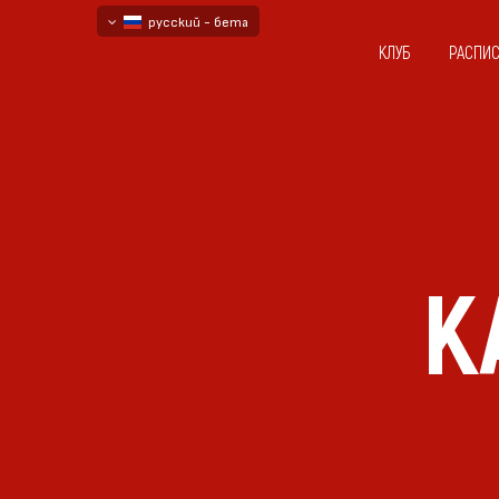
русский - бета
КЛУБ
РАСПИ
български
English - beta
К