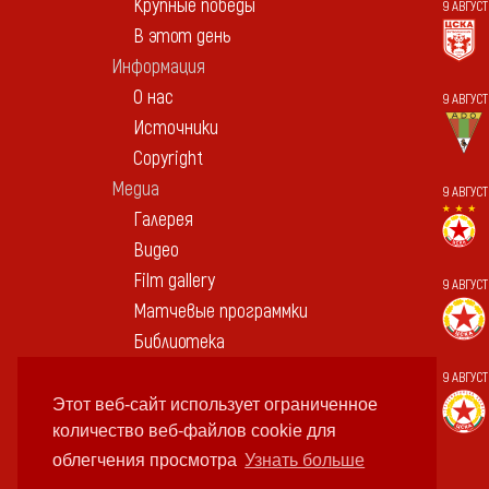
Крупные победы
9 АВГУСТ
В этот день
Информация
О нас
9 АВГУС
Источники
Copyright
Медиа
9 АВГУСТ
Галерея
Видео
Film gallery
9 АВГУС
Матчевые программки
Библиотека
Памятные вещи
9 АВГУСТ
Контакт
Этот веб-сайт использует ограниченное
количество веб-файлов cookie для
облегчения просмотра
Узнать больше