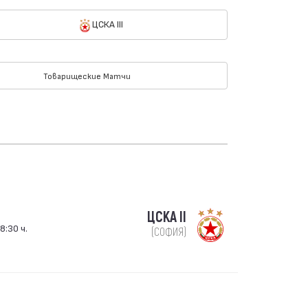
ЦСКА III
Товарищеские Матчи
ЦСКА II
8:30 ч.
(СОФИЯ)