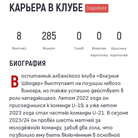
КАРЬЕРА В КЛУБЕ
Подробнее
8
285
0
0
0
Матчей
Минут
Голов
Желтая
Красных
карточка
карточек
БИОГРАФИЯ
Воспитанник албанского клуба «Влазния
Шкодер» выступает на позиции левого
вингера, но также успешно действует в
роли нападающего. Летом 2022 года он
присоединился к команде U-19, а уже летом
2023 года стал частью команды U-21. В сезоне
2023/24 он провёл шесть матчей за
молодёжную команду, забив два гола, что
позволило ему быть включённым в основной