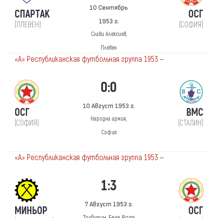
10 Сентябрь
СПАРТАК
ОСГ
1953 г.
(ПЛЕВЕН)
(СОФИЯ)
Слави Алексиев,
Плевен
«А» Республиканская футбольная группа 1953 —
0:0
10 Август 1953 г.
ОСГ
ВМС
Народна армия,
(СОФИЯ)
(СТАЛИН)
София
«А» Республиканская футбольная группа 1953 —
1:3
7 Август 1953 г.
МИНЬОР
ОСГ
Толбухин, Бела вода