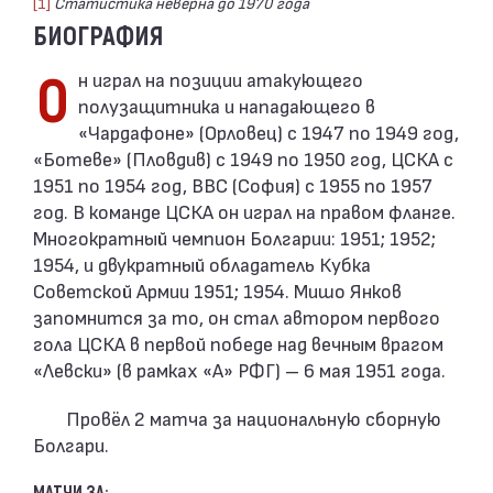
[1]
Статистика неверна до 1970 года
БИОГРАФИЯ
Он играл на позиции атакующего
полузащитника и нападающего в
«Чардафоне» (Орловец) с 1947 по 1949 год,
«Ботеве» (Пловдив) с 1949 по 1950 год, ЦСКА с
1951 по 1954 год, ВВС (София) с 1955 по 1957
год. В команде ЦСКА он играл на правом фланге.
Многократный чемпион Болгарии: 1951; 1952;
1954, и двукратный обладатель Кубка
Советской Армии 1951; 1954. Мишо Янков
запомнится за то, он стал автором первого
гола ЦСКА в первой победе над вечным врагом
«Левски» (в рамках «А» РФГ) – 6 мая 1951 года.
Провёл 2 матча за национальную сборную
Болгари.