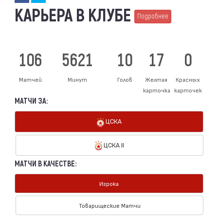
КАРЬЕРА В КЛУБЕ
Подробнее
106
5621
10
17
0
Матчей
Минут
Голов
Желтая
Красных
карточка
карточек
МАТЧИ ЗА:
ЦСКА
ЦСКА II
МАТЧИ В КАЧЕСТВЕ:
Игрока
Товарищеские Матчи