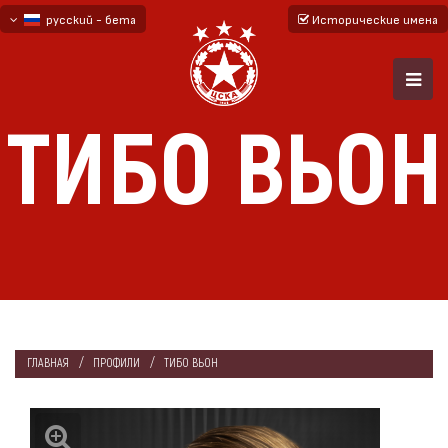
русский - бета
Исторические имена
български
English - beta
ТИБО ВЬОН
ГЛАВНАЯ
ПРОФИЛИ
ТИБО ВЬОН