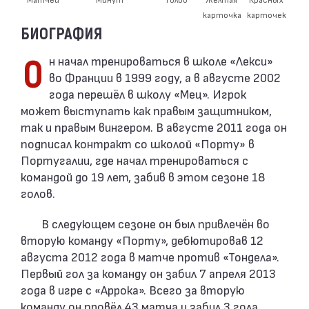
карточка
карточек
БИОГРАФИЯ
Он начал тренироваться в школе «Лекси»
во Франции в 1999 году, а в августе 2002
года перешёл в школу «Мец». Игрок
может выступать как правым защитником,
так и правым вингером. В августе 2011 года он
подписал контракт со школой «Порту» в
Португалии, где начал тренироваться с
командой до 19 лет, забив в этом сезоне 18
голов.
В следующем сезоне он был привлечён во
вторую команду «Порту», дебютировав 12
августа 2012 года в матче против «Тондела».
Первый гол за команду он забил 7 апреля 2013
года в игре с «Аррока». Всего за вторую
команду он провёл 43 матча и забил 3 гола.